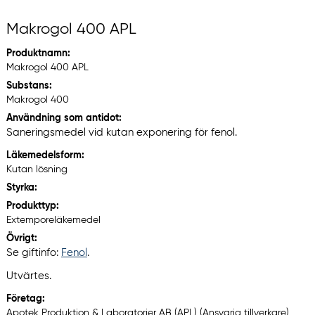
Makrogol 400 APL
Produktnamn:
Makrogol 400 APL
Substans:
Makrogol 400
Användning som antidot:
Saneringsmedel vid kutan exponering för fenol.
Läkemedelsform:
Kutan lösning
Styrka:
Produkttyp:
Extemporeläkemedel
Övrigt:
Se giftinfo:
Fenol
.
Utvärtes.
Företag:
Apotek Produktion & Laboratorier AB (APL) (Ansvarig tillverkare)