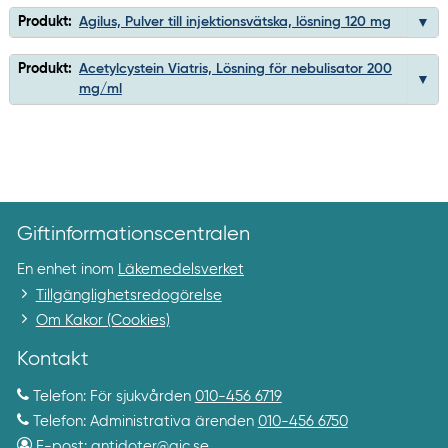
Produkt:
Agilus, Pulver till injektionsvätska, lösning 120 mg
Produkt:
Acetylcystein Viatris, Lösning för nebulisator 200
mg/ml
Giftinformationscentralen
En enhet inom
Läkemedelsverket
Tillgänglighetsredogörelse
Om Kakor (Cookies)
Kontakt
Telefon: För sjukvården
010-456 6719
Telefon: Administrativa ärenden
010-456 6750
E-post:
antidoter@gic.se