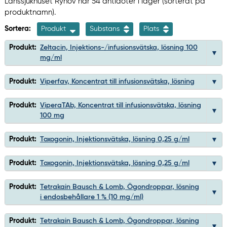
Länssjukhuset Ryhov har 54 antidoter i lager (sorterat på
produktnamn).
Sortera:
Produkt
Substans
Plats
Produkt:
Zeltacin, Injektions-/infusionsvätska, lösning 100
mg/ml
Produkt:
Viperfav, Koncentrat till infusionsvätska, lösning
Produkt:
ViperaTAb, Koncentrat till infusionsvätska, lösning
100 mg
Produkt:
Toxogonin, Injektionsvätska, lösning 0,25 g/ml
Produkt:
Toxogonin, Injektionsvätska, lösning 0,25 g/ml
Produkt:
Tetrakain Bausch & Lomb, Ögondroppar, lösning
i endosbehållare 1 % (10 mg/ml)
Produkt:
Tetrakain Bausch & Lomb, Ögondroppar, lösning