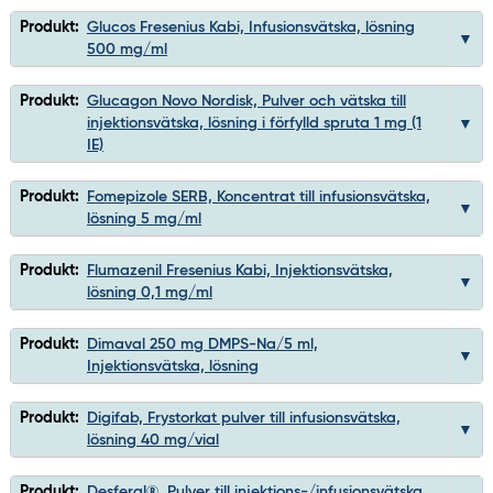
Produkt:
Glucos Fresenius Kabi, Infusionsvätska, lösning
500 mg/ml
Produkt:
Glucagon Novo Nordisk, Pulver och vätska till
injektionsvätska, lösning i förfylld spruta 1 mg (1
IE)
Produkt:
Fomepizole SERB, Koncentrat till infusionsvätska,
lösning 5 mg/ml
Produkt:
Flumazenil Fresenius Kabi, Injektionsvätska,
lösning 0,1 mg/ml
Produkt:
Dimaval 250 mg DMPS-Na/5 ml,
Injektionsvätska, lösning
Produkt:
Digifab, Frystorkat pulver till infusionsvätska,
lösning 40 mg/vial
Produkt:
Desferal®, Pulver till injektions-/infusionsvätska,