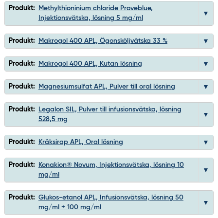
Produkt:
Methylthioninium chloride Proveblue,
Injektionsvätska, lösning 5 mg/ml
Produkt:
Makrogol 400 APL, Ögonsköljvätska 33 %
Produkt:
Makrogol 400 APL, Kutan lösning
Produkt:
Magnesiumsulfat APL, Pulver till oral lösning
Produkt:
Legalon SIL, Pulver till infusionsvätska, lösning
528,5 mg
Produkt:
Kräksirap APL, Oral lösning
Produkt:
Konakion® Novum, Injektionsvätska, lösning 10
mg/ml
Produkt:
Glukos-etanol APL, Infusionsvätska, lösning 50
mg/ml + 100 mg/ml