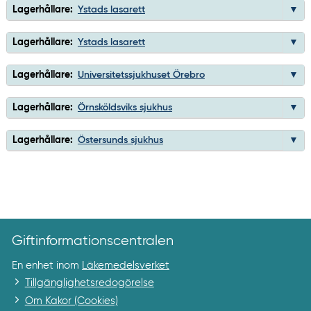
Lagerhållare:
Ystads lasarett
Lagerhållare:
Ystads lasarett
Lagerhållare:
Universitetssjukhuset Örebro
Lagerhållare:
Örnsköldsviks sjukhus
Lagerhållare:
Östersunds sjukhus
Giftinformationscentralen
En enhet inom
Läkemedelsverket
Tillgänglighetsredogörelse
Om Kakor (Cookies)