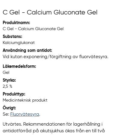
C Gel - Calcium Gluconate Gel
Produktnamn:
C Gel - Calcium Gluconate Gel
Substans:
Kalciumglukonat
Användning som antidot:
Vid kutan exponering/förgiftning av fluorvätesyra.
Läkemedelsform:
Gel
Styrka:
2,5 %
Produkttyp:
Medicinteknisk produkt
Övrigt:
Se:
Fluorvätesyra
.
Utvärtes. Rekommendationen för lagerhållning i
antidotförråd på akutsjukhus ökas från en till två