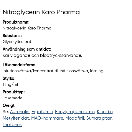
Nitroglycerin Karo Pharma
Produktnamn:
Nitroglycerin Karo Pharma
Substans:
Glyceryltrinitrat
Användning som antidot:
Kärlvidgande och blodtryckssänkande.
Läkemedelsform:
Infusionsvätska/koncentrat till infusionsvätska, lösning
Styrka:
1 mg/ml
Produkttyp:
Läkemedel
Övrigt:
Se:
Adrenalin
,
Ergotamin
,
Fenylpropanolamin
,
Klonidin
,
Metylfenidat
,
MAO-hämmare
,
Modafinil
,
Sumatriptan
,
Triptaner.