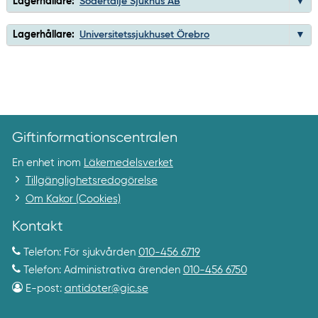
Lagerhållare:
Södertälje Sjukhus AB
Lagerhållare:
Universitetssjukhuset Örebro
Giftinformationscentralen
En enhet inom
Läkemedelsverket
Tillgänglighetsredogörelse
Om Kakor (Cookies)
Kontakt
Telefon: För sjukvården
010-456 6719
Telefon: Administrativa ärenden
010-456 6750
E-post:
antidoter@gic.se