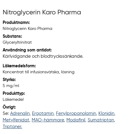
Nitroglycerin Karo Pharma
Produktnamn:
Nitroglycerin Karo Pharma
Substans:
Glyceryltrinitrat
Användning som antidot:
Kärlvidgande och blodtryckssänkande.
Läkemedelsform:
Koncentrat till infusionsvätska, lösning
Styrka:
5 mg/ml
Produkttyp:
Läkemedel
Övrigt:
Se:
Adrenalin
,
Ergotamin
,
Fenylpropanolamin
,
Klonidin
,
Metylfenidat
,
MAO-hämmare
,
Modafinil
,
Sumatriptan
,
Triptaner.