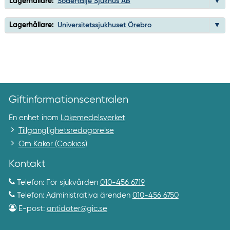
Lagerhållare:
Södertälje Sjukhus AB
Lagerhållare:
Universitetssjukhuset Örebro
Giftinformationscentralen
En enhet inom
Läkemedelsverket
Tillgänglighetsredogörelse
Om Kakor (Cookies)
Kontakt
Telefon: För sjukvården
010-456 6719
Telefon: Administrativa ärenden
010-456 6750
E-post:
antidoter@gic.se