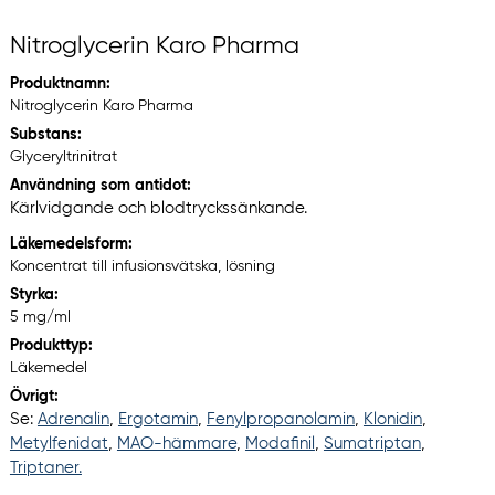
Nitroglycerin Karo Pharma
Produktnamn:
Nitroglycerin Karo Pharma
Substans:
Glyceryltrinitrat
Användning som antidot:
Kärlvidgande och blodtryckssänkande.
Läkemedelsform:
Koncentrat till infusionsvätska, lösning
Styrka:
5 mg/ml
Produkttyp:
Läkemedel
Övrigt:
Se:
Adrenalin
,
Ergotamin
,
Fenylpropanolamin
,
Klonidin
,
Metylfenidat
,
MAO-hämmare
,
Modafinil
,
Sumatriptan
,
Triptaner.