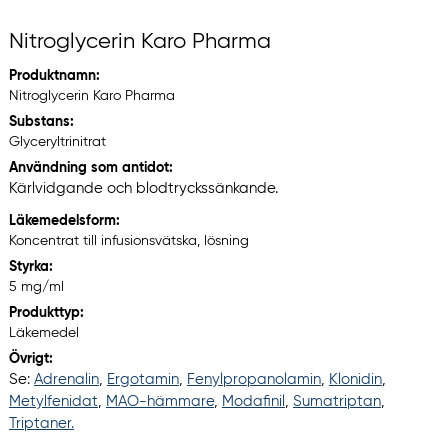
Nitroglycerin Karo Pharma
Produktnamn:
Nitroglycerin Karo Pharma
Substans:
Glyceryltrinitrat
Användning som antidot:
Kärlvidgande och blodtryckssänkande.
Läkemedelsform:
Koncentrat till infusionsvätska, lösning
Styrka:
5 mg/ml
Produkttyp:
Läkemedel
Övrigt:
Se:
Adrenalin
,
Ergotamin
,
Fenylpropanolamin
,
Klonidin
,
Metylfenidat
,
MAO-hämmare
,
Modafinil
,
Sumatriptan
,
Triptaner.