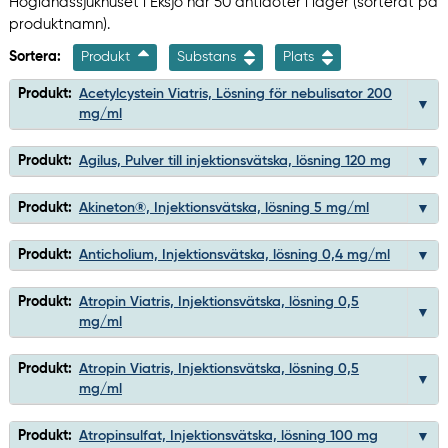
Höglandssjukhuset i Eksjö har 50 antidoter i lager (sorterat på
produktnamn).
Sortera:
Produkt
Substans
Plats
Produkt:
Acetylcystein Viatris, Lösning för nebulisator 200
mg/ml
Produkt:
Agilus, Pulver till injektionsvätska, lösning 120 mg
Produkt:
Akineton®, Injektionsvätska, lösning 5 mg/ml
Produkt:
Anticholium, Injektionsvätska, lösning 0,4 mg/ml
Produkt:
Atropin Viatris, Injektionsvätska, lösning 0,5
mg/ml
Produkt:
Atropin Viatris, Injektionsvätska, lösning 0,5
mg/ml
Produkt:
Atropinsulfat, Injektionsvätska, lösning 100 mg