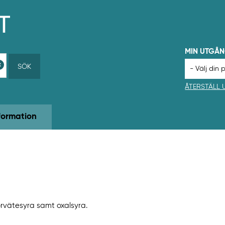
MIN UTGÅ
SÖK
ÅTERSTÄLL
formation
uorvätesyra samt oxalsyra.