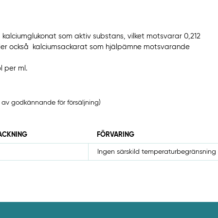
g kalciumglukonat som aktiv substans, vilket motsvarar 0,212
ller också kalciumsackarat som hjälpämne motsvarande
 per ml.
v godkännande för försäljning)
ACKNING
FÖRVARING
Ingen särskild temperaturbegränsning