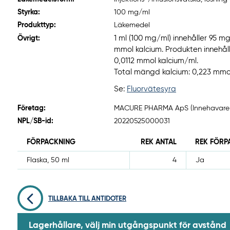
Styrka:
100 mg/ml
Produkttyp:
Läkemedel
1 ml (100 mg/ml) innehåller 95 m
Övrigt:
mmol kalcium. Produkten innehå
0,0112 mmol kalcium/ml.
Total mängd kalcium: 0,223 mmol
Se:
Fluorvätesyra
Företag:
MACURE PHARMA ApS (Innehavare a
NPL/SB-id:
20220525000031
FÖRPACKNING
REK ANTAL
REK FÖRP
Flaska, 50 ml
4
Ja
TILLBAKA TILL ANTIDOTER
Lagerhållare, välj min utgångspunkt för avstånd