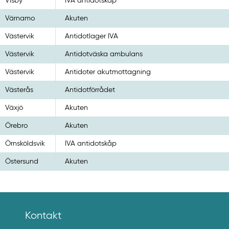
Visby
IVA antidotskåp
Värnamo
Akuten
Västervik
Antidotlager IVA
Västervik
Antidotväska ambulans
Västervik
Antidoter akutmottagning
Västerås
Antidotförrådet
Växjö
Akuten
Örebro
Akuten
Örnsköldsvik
IVA antidotskåp
Östersund
Akuten
Kontakt