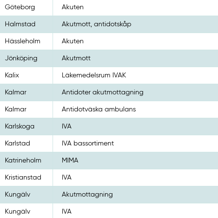
Göteborg
Akuten
Halmstad
Akutmott, antidotskåp
Hässleholm
Akuten
Jönköping
Akutmott
Kalix
Läkemedelsrum IVAK
Kalmar
Antidoter akutmottagning
Kalmar
Antidotväska ambulans
Karlskoga
IVA
Karlstad
IVA bassortiment
Katrineholm
MIMA
Kristianstad
IVA
Kungälv
Akutmottagning
Kungälv
IVA