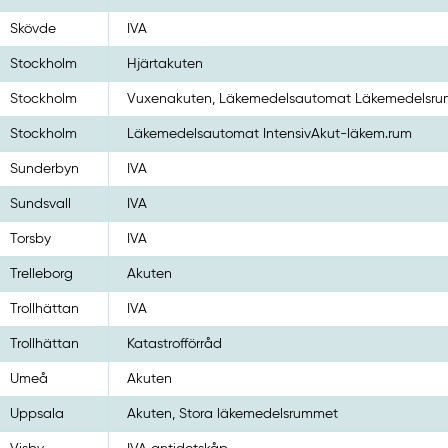
Skövde
IVA
Stockholm
Hjärtakuten
Stockholm
Vuxenakuten, Läkemedelsautomat Läkemedelsru
Stockholm
Läkemedelsautomat IntensivAkut-läkem.rum
Sunderbyn
IVA
Sundsvall
IVA
Torsby
IVA
Trelleborg
Akuten
Trollhättan
IVA
Trollhättan
Katastrofförråd
Umeå
Akuten
Uppsala
Akuten, Stora läkemedelsrummet