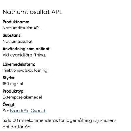
Natriumtiosulfat APL
Produktnamn:
Natriumtiosulfat APL
Substans:
Natriumtiosulfat
Användning som antidot:
Vid cyanidförgiftning.
Läkemedelsform:
Injektionsvätska, lösning
Styrka:
150 mg/ml
Produkttyp:
Extemporeläkemedel
Övrigt:
Se:
Brandrök
,
Cyanid
.
5x1x100 ml rekommenderas för lagerhållning i sjukhusens
antidotförråd.