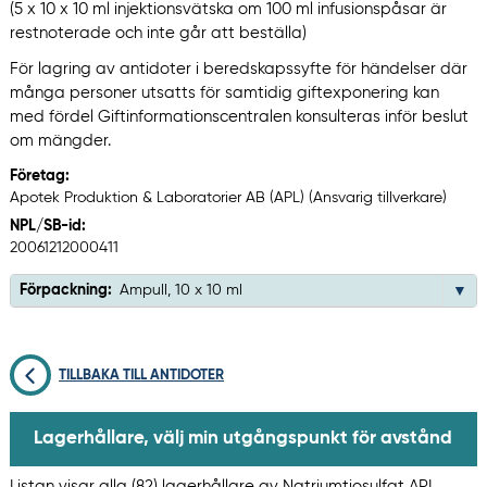
(5 x 10 x 10 ml injektionsvätska om 100 ml infusionspåsar är
restnoterade och inte går att beställa)
För lagring av antidoter i beredskapssyfte för händelser där
många personer utsatts för samtidig giftexponering kan
med fördel Giftinformationscentralen konsulteras inför beslut
om mängder.
Företag:
Apotek Produktion & Laboratorier AB (APL) (Ansvarig tillverkare)
NPL/SB-id:
20061212000411
Förpackning:
Ampull, 10 x 10 ml
TILLBAKA TILL ANTIDOTER
Lagerhållare, välj min utgångspunkt för avstånd
Listan visar alla (82) lagerhållare av Natriumtiosulfat APL,