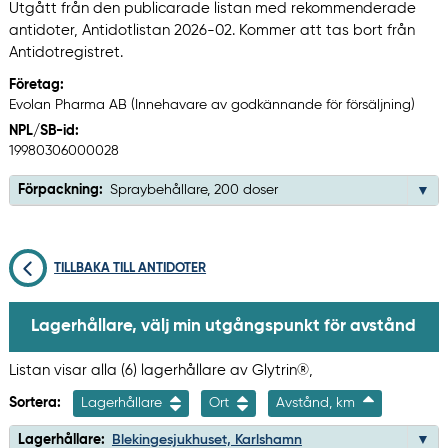
Utgått från den publicarade listan med rekommenderade
antidoter, Antidotlistan 2026-02. Kommer att tas bort från
Antidotregistret.
Företag:
Evolan Pharma AB (Innehavare av godkännande för försäljning)
NPL/SB-id:
19980306000028
Förpackning:
Spraybehållare, 200 doser
TILLBAKA TILL ANTIDOTER
Lagerhållare, välj min utgångspunkt för avstånd
Listan visar alla (6) lagerhållare av Glytrin®,
Sortera:
Lagerhållare
Ort
Avstånd, km
Lagerhållare:
Blekingesjukhuset, Karlshamn