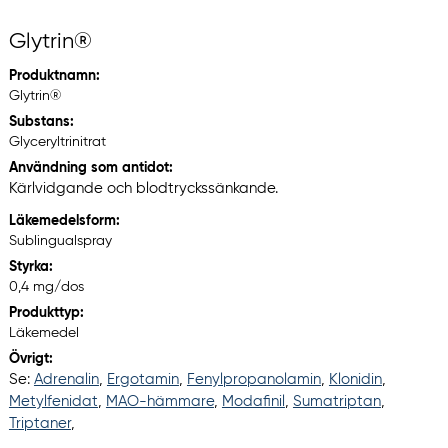
Glytrin®
Produktnamn:
Glytrin®
Substans:
Glyceryltrinitrat
Användning som antidot:
Kärlvidgande och blodtryckssänkande.
Läkemedelsform:
Sublingualspray
Styrka:
0,4 mg/dos
Produkttyp:
Läkemedel
Övrigt:
Se:
Adrenalin
,
Ergotamin
,
Fenylpropanolamin
,
Klonidin
,
Metylfenidat
,
MAO-hämmare
,
Modafinil
,
Sumatriptan
,
Triptaner
,