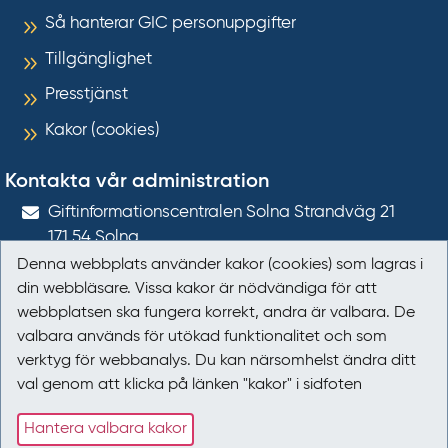
Så hanterar GIC personuppgifter
Tillgänglighet
Presstjänst
Kakor (cookies)
Kontakta vår administration
Gift­informations­centralen Solna Strandväg 21
171 54
Solna
Denna webbplats använder kakor (cookies) som lagras i
giftinformation@gic.se
din webbläsare. Vissa kakor är nödvändiga för att
webbplatsen ska fungera korrekt, andra är valbara. De
Följ oss
valbara används för utökad funktionalitet och som
verktyg för webbanalys. Du kan närsomhelst ändra ditt
Följ oss på Facebook
val genom att klicka på länken "kakor" i sidfoten
Följ oss på LinkedIn
Hantera valbara kakor