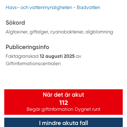
Havs- och vattenmyndigheten - Badvatten
Sökord
Algtoxiner, giftalger, cyanobakterier, algblomning
Publiceringsinfo
Faktagranskad
12 augusti 2025
av
Giftinformationscentralen
Viktig information
När det är akut
112
Begär giftinformation
Dygnet runt
I mindre akuta fall