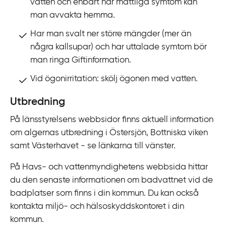
vatten och enbart har måttliga symtom kan
man avvakta hemma.
Har man svalt ner större mängder (mer än
några kallsupar) och har uttalade symtom bör
man ringa Giftinformation.
Vid ögonirritation: skölj ögonen med vatten.
Utbredning
På länsstyrelsens webbsidor finns aktuell information
om algernas utbredning i Östersjön, Bottniska viken
samt Västerhavet - se länkarna till vänster.
På Havs- och vattenmyndighetens webbsida hittar
du den senaste informationen om badvattnet vid de
badplatser som finns i din kommun. Du kan också
kontakta miljö- och hälsoskyddskontoret i din
kommun.