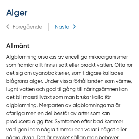
f
Alger
f
y
Relaterad information
Föregående
Nästa
t
a
f
Allmänt
ö
Algblomning orsakas av encelliga mikroorganismer
r
som framför allt finns i sött eller bräckt vatten. Ofta rör
d
det sig om cyanobakterier, som tidigare kallades
i
blågröna alger. Under vissa förhållanden som värme,
r
lugnt vatten och god tillgång till näringsämnen kan
e
det bli masstillväxt som man brukar kalla för
k
algblomning. Merparten av algblomningarna är
t
ofarliga men en del består av arter som kan
l
producera alggifter. Symtomen efter bad kommer
ä
vanligen inom några timmar och varar i något eller
n
några dygn. Det är mycket sällan man behöver