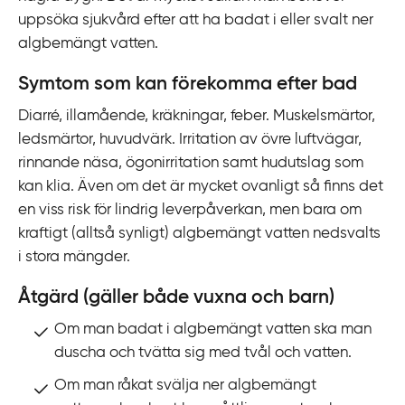
k
uppsöka sjukvård efter att ha badat i eller svalt ner
t
algbemängt vatten.
i
l
Symtom som kan förekomma efter bad
l
Diarré, illamående, kräkningar, feber. Muskelsmärtor,
i
ledsmärtor, huvudvärk. Irritation av övre luftvägar,
n
rinnande näsa, ögonirritation samt hudutslag som
n
kan klia. Även om det är mycket ovanligt så finns det
e
en viss risk för lindrig leverpåverkan, men bara om
h
kraftigt (alltså synligt) alg­bemängt vatten nedsvalts
å
i stora mängder.
l
l
Åtgärd (gäller både vuxna och barn)
Om man badat i alg­bemängt vatten ska man
duscha och tvätta sig med tvål och vatten.
Om man råkat svälja ner algbemängt