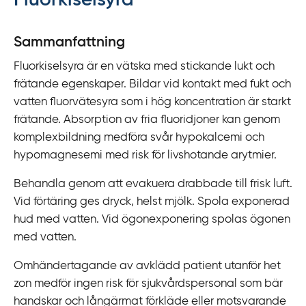
Fluorkiselsyra
y
t
Sammanfattning
a
Fluorkiselsyra är en vätska med stickande lukt och
f
frätande egenskaper. Bildar vid kontakt med fukt och
ö
vatten fluorvätesyra som i hög koncentration är starkt
r
frätande. Absorption av fria fluoridjoner kan genom
d
komplexbildning medföra svår hypokalcemi och
i
hypomagnesemi med risk för livshotande arytmier.
r
e
Behandla genom att evakuera drabbade till frisk luft.
k
Vid förtäring ges dryck, helst mjölk. Spola exponerad
t
hud med vatten. Vid ögonexponering spolas ögonen
l
med vatten.
ä
n
Omhändertagande av avklädd patient utanför het
k
zon medför ingen risk för sjukvårdspersonal som bär
t
handskar och långärmat förkläde eller motsvarande