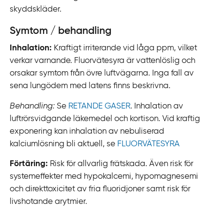
i
skyddskläder.
l
Symtom / behandling
l
i
Inhalation:
Kraftigt irriterande vid låga ppm, vilket
n
verkar varnande. Fluorvätesyra är vattenlöslig och
n
orsakar symtom från övre luftvägarna. Inga fall av
e
sena lungödem med latens finns beskrivna.
h
Behandling:
Se
RETANDE GASER
. Inhalation av
å
luftrörsvidgande läkemedel och kortison. Vid kraftig
l
exponering kan inhalation av nebuliserad
l
kalciumlösning bli aktuell, se
FLUORVÄTESYRA
Förtäring:
Risk för allvarlig frätskada. Även risk för
systemeffekter med hypokalcemi, hypomagnesemi
och direkttoxicitet av fria fluoridjoner samt risk för
livshotande arytmier.