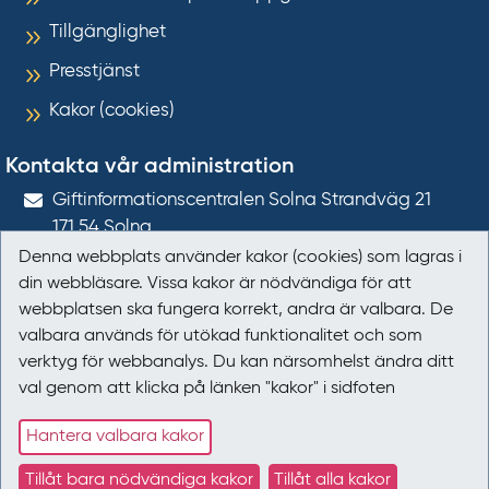
Tillgänglighet
Presstjänst
Kakor (cookies)
Kontakta vår administration
Gift­informations­centralen Solna Strandväg 21
171 54
Solna
Denna webbplats använder kakor (cookies) som lagras i
giftinformation@gic.se
din webbläsare. Vissa kakor är nödvändiga för att
webbplatsen ska fungera korrekt, andra är valbara. De
Följ oss
valbara används för utökad funktionalitet och som
verktyg för webbanalys. Du kan närsomhelst ändra ditt
Följ oss på Facebook
val genom att klicka på länken "kakor" i sidfoten
Följ oss på LinkedIn
Hantera valbara kakor
Tillåt bara nödvändiga kakor
Tillåt alla kakor