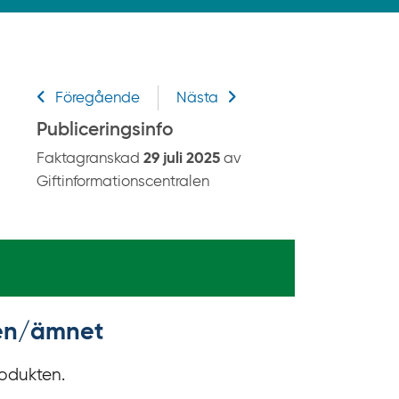
k
p
å
g
Relaterad information
i
Föregående
Nästa
f
Publiceringsinfo
t
Faktagranskad
29 juli 2025
av
i
Giftinformationscentralen
n
f
o
r
m
a
t
kten/ämnet
i
o
rodukten.
n