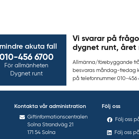
Vi svarar på frågo
 mindre akuta fall
dygnet runt, året 
010-456 6700
Allmänna/förebyggande fr
För allmänheten
besvaras måndag-fredag kl 
Dygnet runt
på telefonnummer 010‍-‍456
Kontakta vår administration
Följ oss
Gift­informations­centralen
Följ oss 
Solna Strandväg 21
171 54
Solna
Följ oss p