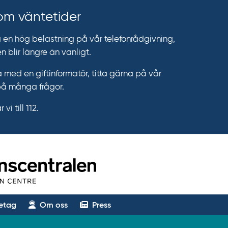
 om väntetider
n hög belastning på vår telefonrådgivning,
n blir längre än vanligt.
 med en giftinformatör, titta gärna på vår
på många frågor.
vi till 112.
etag
Om oss
Press