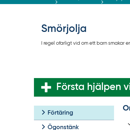
r
ä
f
f
Smörjolja
y
t
I regel ofarligt vid om ett barn smakar 
a
f
ö
r
d
i
Första hjälpen vi
r
e
k
O
Förtäring
t
l
Ögonstänk
ä