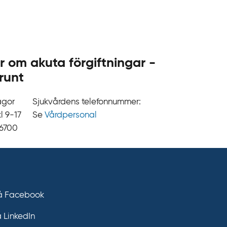
.
s
e
r om akuta förgiftningar -
runt
ågor
Sjukvårdens telefonnummer:
9‍‍-17
Se
Vårdpersonal
 6700
på Facebook
å LinkedIn