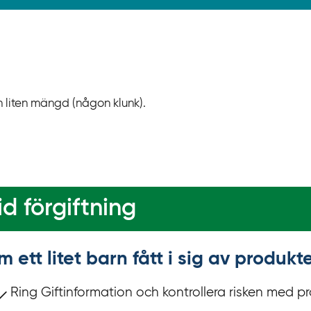
en liten mängd (någon klunk).
d förgiftning
m ett litet barn fått i sig av produ
Ring Giftinformation och kontrollera risken med p