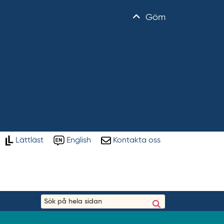
Göm
Lättläst
English
Kontakta oss
S
ö