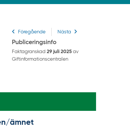
k
p
å
g
Relaterad information
i
Föregående
Nästa
f
Publiceringsinfo
t
Faktagranskad
29 juli 2025
av
i
Giftinformationscentralen
n
f
o
r
m
a
t
i
kten/ämnet
o
n