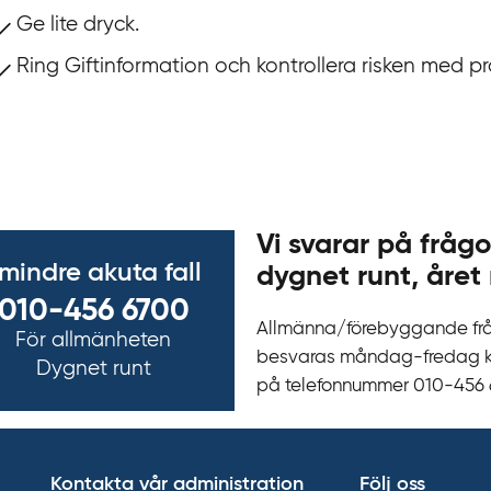
Ge lite dryck.
Ring Giftinformation och kontrollera risken med p
Vi svarar på frågo
 mindre akuta fall
dygnet runt, året 
010-456 6700
Allmänna/förebyggande fr
För allmänheten
besvaras måndag-fredag kl 
Dygnet runt
på telefonnummer 010‍-‍456
Kontakta vår administration
Följ oss