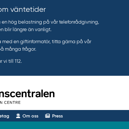
 om väntetider
n hög belastning på vår telefonrådgivning,
n blir längre än vanligt.
 med en giftinformatör, titta gärna på vår
på många frågor.
vi till 112.
etag
Om oss
Press