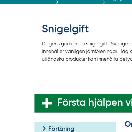
r
ä
f
f
Snigelgift
y
t
Dagens godkända snigelgift i Sverige är
a
innehåller vanligen järnföreningar i lå
f
utländska produkter kan innehålla betyd
ö
r
d
i
r
e
Första hjälpen vi
k
t
O
l
Förtäring
ä