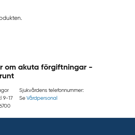
.
s
rodukten.
e
r om akuta förgiftningar -
runt
ågor
Sjukvårdens telefonnummer:
9‍‍-17
Se
Vårdpersonal
 6700