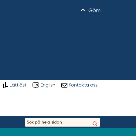
Göm
Lättläst
English
Kontakta oss
S
ö