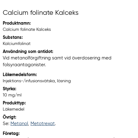
Calcium folinate Kalceks
Produktnamn:
Calcium folinate Kalceks
Substans:
Kalciumfolinat
Användning som antidot:
Vid metanolförgiftning samt vid överdosering med
folsyraantagonister.
Läkemedelsform:
Injektions-/infusionsvätska, lösning
Styrka:
10 mg/ml
Produkttyp:
Läkemedel
Övrigt:
Se:
Metanol
,
Metotrexat
.
Företag: