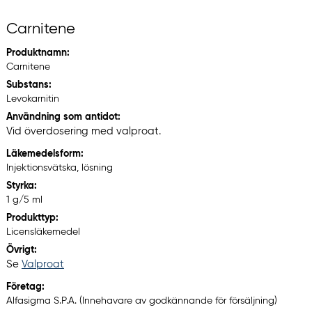
Carnitene
Produktnamn:
Carnitene
Substans:
Levokarnitin
Användning som antidot:
Vid överdosering med valproat.
Läkemedelsform:
Injektionsvätska, lösning
Styrka:
1 g/5 ml
Produkttyp:
Licensläkemedel
Övrigt:
Se
Valproat
Företag:
Alfasigma S.P.A. (Innehavare av godkännande för försäljning)