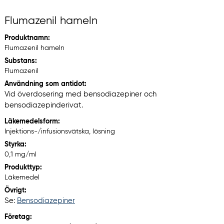
Flumazenil hameln
Produktnamn:
Flumazenil hameln
Substans:
Flumazenil
Användning som antidot:
Vid överdosering med bensodiazepiner och
bensodiazepinderivat.
Läkemedelsform:
Injektions-/infusionsvätska, lösning
Styrka:
0,1 mg/ml
Produkttyp:
Läkemedel
Övrigt:
Se:
Bensodiazepiner
Företag: