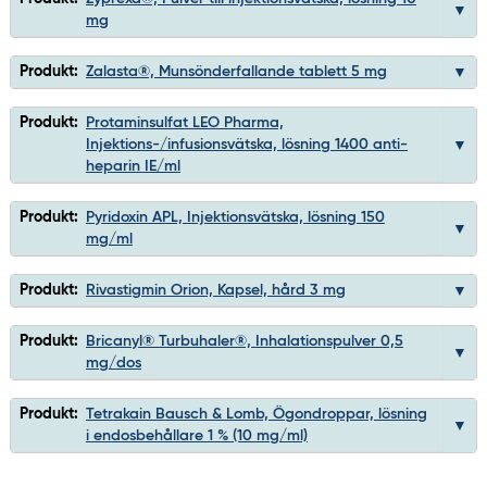
mg
Produkt:
Zalasta®, Munsönderfallande tablett 5 mg
Produkt:
Protaminsulfat LEO Pharma,
Injektions-/infusionsvätska, lösning 1400 anti-
heparin IE/ml
Produkt:
Pyridoxin APL, Injektionsvätska, lösning 150
mg/ml
Produkt:
Rivastigmin Orion, Kapsel, hård 3 mg
Produkt:
Bricanyl® Turbuhaler®, Inhalationspulver 0,5
mg/dos
Produkt:
Tetrakain Bausch & Lomb, Ögondroppar, lösning
i endosbehållare 1 % (10 mg/ml)