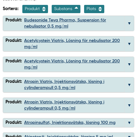
Sortera:
Produkt
Substans
Plats
Produkt:
Budesonide Teva Pharma, Suspension för
nebulisator 0,5 mg/ml
Produkt:
Acetylcystein Viatris, Lösning för nebulisator 200
mg/ml
Produkt:
Acetylcystein Viatris, Lösning för nebulisator 200
mg/ml
Produkt:
Atropin Viatris, Injektionsvätska, lösning i
cylinderampull 0,5 mg/ml
Produkt:
Atropin Viatris, Injektionsvätska, lösning i
cylinderampull 0,5 mg/ml
Produkt:
Atropinsulfat, Injektionsvätska, lösning 100 mg