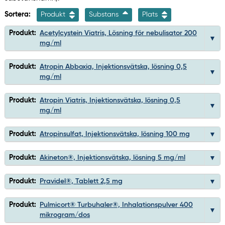
Sortera:
Produkt
Substans
Plats
Produkt:
Acetylcystein Viatris, Lösning för nebulisator 200
mg/ml
Produkt:
Atropin Abboxia, Injektionsvätska, lösning 0,5
mg/ml
Produkt:
Atropin Viatris, Injektionsvätska, lösning 0,5
mg/ml
Produkt:
Atropinsulfat, Injektionsvätska, lösning 100 mg
Produkt:
Akineton®, Injektionsvätska, lösning 5 mg/ml
Produkt:
Pravidel®, Tablett 2,5 mg
Produkt:
Pulmicort® Turbuhaler®, Inhalationspulver 400
mikrogram/dos