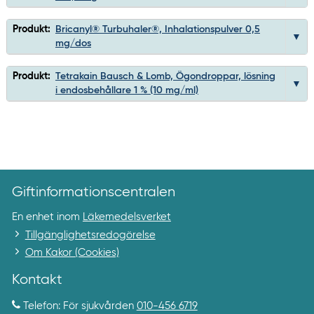
Produkt:
Bricanyl® Turbuhaler®, Inhalationspulver 0,5
mg/dos
Produkt:
Tetrakain Bausch & Lomb, Ögondroppar, lösning
i endosbehållare 1 % (10 mg/ml)
Giftinformationscentralen
En enhet inom
Läkemedelsverket
Tillgänglighetsredogörelse
Om Kakor (Cookies)
Kontakt
Telefon: För sjukvården
010-456 6719