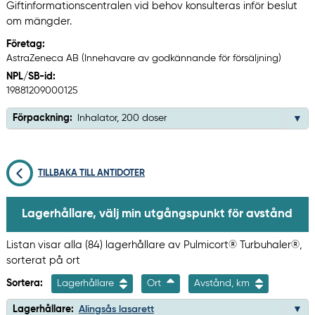
Giftinformationscentralen vid behov konsulteras inför beslut
om mängder.
Företag:
AstraZeneca AB (Innehavare av godkännande för försäljning)
NPL/SB-id:
19881209000125
Förpackning:
Inhalator, 200 doser
TILLBAKA TILL ANTIDOTER
Lagerhållare, välj min utgångspunkt för avstånd
Listan visar alla (84) lagerhållare av Pulmicort® Turbuhaler®,
sorterat på ort
Sortera:
Lagerhållare
Ort
Avstånd, km
Lagerhållare:
Alingsås lasarett