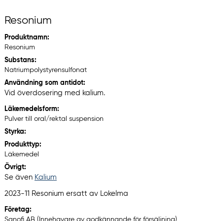
Resonium
Produktnamn:
Resonium
Substans:
Natriumpolystyrensulfonat
Användning som antidot:
Vid överdosering med kalium.
Läkemedelsform:
Pulver till oral/rektal suspension
Styrka:
Produkttyp:
Läkemedel
Övrigt:
Se även
Kalium
2023-11 Resonium ersatt av Lokelma
Företag:
Sanofi AB (Innehavare av godkännande för försäljning)