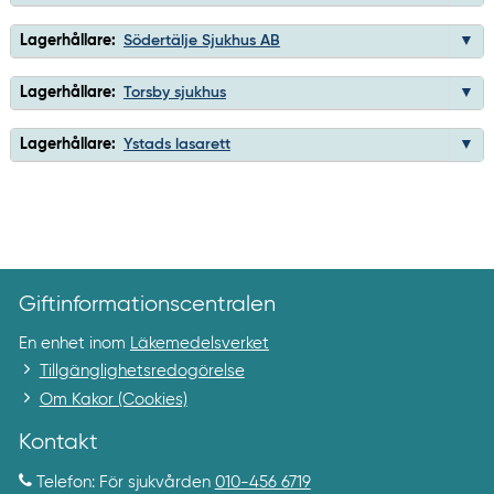
Lagerhållare:
Södertälje Sjukhus AB
Lagerhållare:
Torsby sjukhus
Lagerhållare:
Ystads lasarett
Giftinformationscentralen
En enhet inom
Läkemedelsverket
Tillgänglighetsredogörelse
Om Kakor (Cookies)
Kontakt
Telefon: För sjukvården
010-456 6719