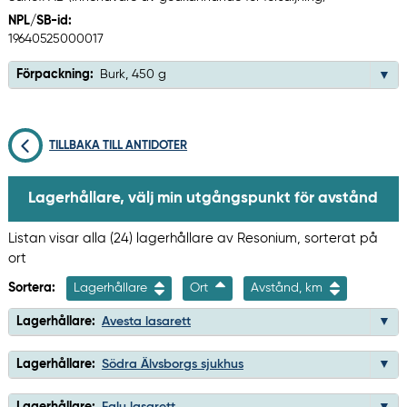
NPL/SB-id:
19640525000017
Förpackning:
Burk, 450 g
TILLBAKA TILL ANTIDOTER
Lagerhållare, välj min utgångspunkt för avstånd
Listan visar alla (24) lagerhållare av Resonium, sorterat på
ort
Sortera:
Lagerhållare
Ort
Avstånd, km
Lagerhållare:
Avesta lasarett
Lagerhållare:
Södra Älvsborgs sjukhus
Lagerhållare:
Falu lasarett