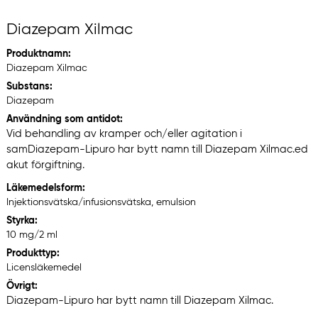
Diazepam Xilmac
Produktnamn:
Diazepam Xilmac
Substans:
Diazepam
Användning som antidot:
Vid behandling av kramper och/eller agitation i
sam
ed
Diazepam-Lipuro har bytt namn till Diazepam Xilmac.
akut förgiftning.
Läkemedelsform:
Injektionsvätska/infusionsvätska, emulsion
Styrka:
10 mg/2 ml
Produkttyp:
Licensläkemedel
Övrigt:
Diazepam-Lipuro har bytt namn till Diazepam Xilmac.