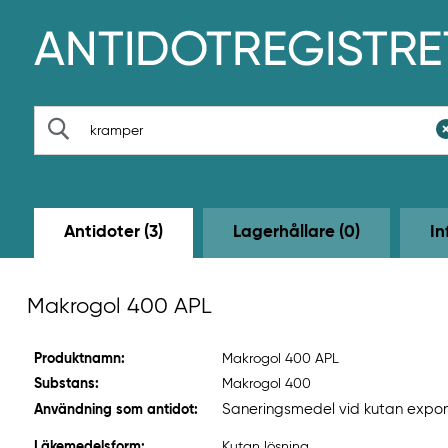
H
o
p
p
a
t
S
i
ö
l
k
l
h
u
v
Antidoter (3)
Lagerhållare (0)
In
u
d
i
n
Makrogol 400 APL
n
e
h
Produktnamn:
Makrogol 400 APL
å
l
Substans:
Makrogol 400
l
Saneringsmedel vid kutan expone
Användning som antidot:
e
t
Läkemedelsform:
Kutan lösning