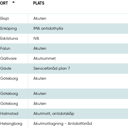
ORT
PLATS
Eksjö
Akuten
Enköping
IMA antidothylla
Eskilstuna
IVA
Falun
Akuten
Gällivare
Akutrummet
Gävle
Serviceförråd plan 7
Göteborg
Akuten
Göteborg
Akuten
Göteborg
Akuten
Halmstad
Akutmott, antidotskåp
Helsingborg
Akutmottagning - Antidotförråd