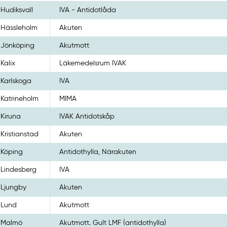
Hudiksvall
IVA - Antidotlåda
Hässleholm
Akuten
Jönköping
Akutmott
Kalix
Läkemedelsrum IVAK
Karlskoga
IVA
Katrineholm
MIMA
Kiruna
IVAK Antidotskåp
Kristianstad
Akuten
Köping
Antidothylla, Närakuten
Lindesberg
IVA
Ljungby
Akuten
Lund
Akutmott
Malmö
Akutmott. Gult LMF (antidothylla)