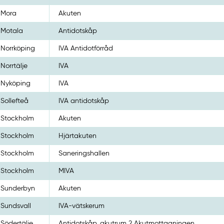
Mora
Akuten
Motala
Antidotskåp
Norrköping
IVA Antidotförråd
Norrtälje
IVA
Nyköping
IVA
Sollefteå
IVA antidotskåp
Stockholm
Akuten
Stockholm
Hjärtakuten
Stockholm
Saneringshallen
Stockholm
MIVA
Sunderbyn
Akuten
Sundsvall
IVA-vätskerum
Södertälje
Antidotskåp, akutrum 2 Akutmottagningen