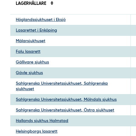
LAGERHÅLLARE
Höglandssjukhuset i Eksjö
Lasarettet i Enköping
Mälarsjukhuset
Falu lasarett
Gällivare sjukhus
Gävle sjukhus
Sahlgrenska Universitetssjukhuset, Sahlgrenska
sjukhuset
Sahlgrenska Universitetssjukhuset, Mölndals sjukhus
Sahlgrenska Universitetssjukhuset, Östra sjukhuset
Hallands sjukhus Halmstad
Helsingborgs lasarett