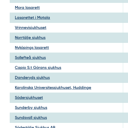
Mora lasarett
Lasarettet i Motala
Vrinnevisjukhuset
Norrtälje sjukhus
Nyköpings lasarett
Sollefteå sjukhus
Capio S:t Görans sjukhus
Danderyds sjukhus
Karolinska Universitessjukhuset, Huddinge
Södersjukhuset
Sunderby sjukhus
Sundsvall sjukhus
Södertälje Sjukhus AB