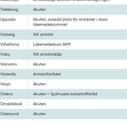
Trelleborg
Akuten
Uppsala
Akuten, avsedd plats för antidoter i stora
läkemedelsrummet
Varberg
IVA antidot
Vilhelmina
Läkemedelsrum AKM
Visby
IVA antidotskåp
Värnamo
Akuten
Västerås
Antidotförrådet
Växjö
Akuten
Örebro
Akuten + Sjukhusets katastrofförråd
Örnsköldsvik
Akuten
Östersund
Akuten