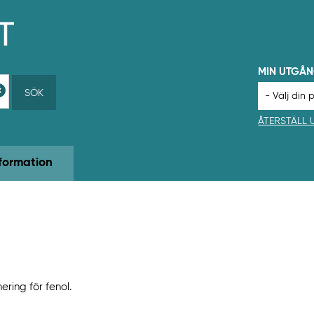
MIN UTGÅ
SÖK
ÅTERSTÄLL
formation
ring för fenol.