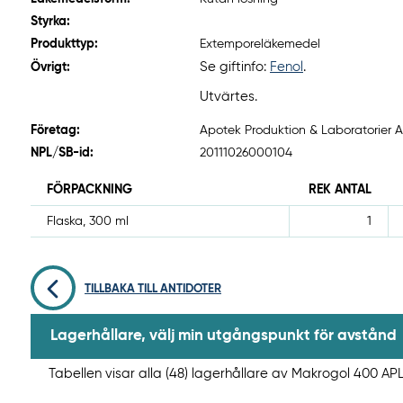
Styrka:
Produkttyp:
Extemporeläkemedel
Se giftinfo:
Fenol
.
Övrigt:
Utvärtes.
Företag:
Apotek Produktion & Laboratorier AB
NPL/SB-id:
20111026000104
FÖRPACKNING
REK ANTAL
Flaska, 300 ml
1
TILLBAKA TILL ANTIDOTER
Lagerhållare, välj min utgångspunkt för avstånd
Tabellen visar alla (48) lagerhållare av Makrogol 400 APL