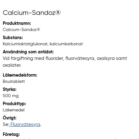
Calcium-Sandoz®
Produktnamn:
Calcium-Sandoz®
Substans:
Kalciumlaktatglukonat, kalciumkarbonat
Användning som antidot:
Vid förgiftning med fluorider, fluorvätesyra, oxalsyra samt
oxalater.
Läkemedelsform:
Brustablett
Styrka:
500 mg
Produkttyp:
Läkemedel
Övrigt:
Se:
Fluorvätesyra
.
Företag: