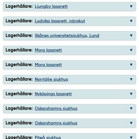
Lagerhållare:
Ljungby lasarett
Lagerhållare:
Ludvika lasarett, närakut
Lagerhållare:
Skånes universitetssjukhus, Lund
Lagerhållare:
Mora lasarett
Lagerhållare:
Mora lasarett
Lagerhållare:
Norrtälje sjukhus
Lagerhållare:
Nyköpings lasarett
Lagerhållare:
Oskarshamns sjukhus
Lagerhållare:
Oskarshamns sjukhus
Lagerhållare:
Piteå sjukhus