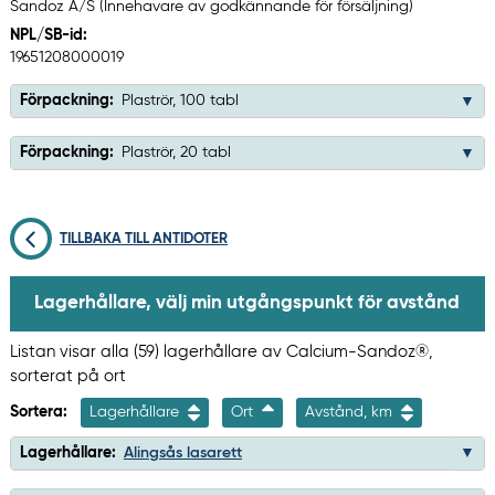
Sandoz A/S (Innehavare av godkännande för försäljning)
NPL/SB-id:
19651208000019
Förpackning:
Plaströr, 100 tabl
Förpackning:
Plaströr, 20 tabl
TILLBAKA TILL ANTIDOTER
Lagerhållare, välj min utgångspunkt för avstånd
Listan visar alla (59) lagerhållare av Calcium-Sandoz®,
sorterat på ort
Sortera:
Lagerhållare
Ort
Avstånd, km
Lagerhållare:
Alingsås lasarett