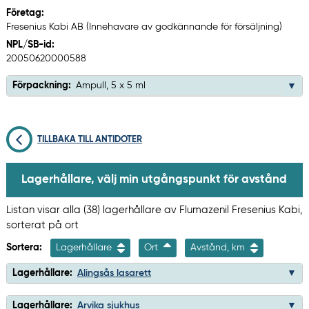
Företag:
Fresenius Kabi AB (Innehavare av godkännande för försäljning)
NPL/SB-id:
20050620000588
Förpackning:
Ampull, 5 x 5 ml
TILLBAKA TILL ANTIDOTER
Lagerhållare, välj min utgångspunkt för avstånd
Listan visar alla (38) lagerhållare av Flumazenil Fresenius Kabi,
sorterat på ort
Sortera:
Lagerhållare
Ort
Avstånd, km
Lagerhållare:
Alingsås lasarett
Lagerhållare:
Arvika sjukhus