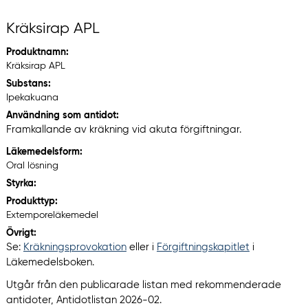
Kräksirap APL
Produktnamn:
Kräksirap APL
Substans:
Ipekakuana
Användning som antidot:
Framkallande av kräkning vid akuta förgiftningar.
Läkemedelsform:
Oral lösning
Styrka:
Produkttyp:
Extemporeläkemedel
Övrigt:
Se:
Kräkningsprovokation
eller i
Förgiftningskapitlet
i
Läkemedelsboken.
Utgår från den publicarade listan med rekommenderade
antidoter, Antidotlistan 2026-02.