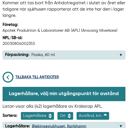
Kommer att tas bort från Antidotregistret i slutet av året eller
tidigare när sjukhusen rapporterar att de inte har den i lager
längre.
Företag:
Apotek Produktion & Laboratorier AB (APL) (Ansvarig tillverkare)
NPL/SB-id:
20030804002355
Förpackning:
Flaska, 60 ml
TILLBAKA TILL ANTIDOTER
Lagerhållare, välj min utgångspunkt för avstånd
Listan visar alla (42) lagerhållare av Kräksirap APL,
Sortera:
Lagerhållare
Ort
Avstånd, km
Lagerhållare:
Blekingesjukhuset, Karlshamn