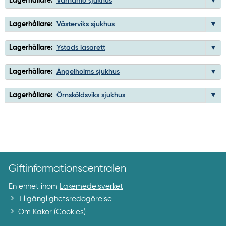
Lagerhållare:
Värnamo sjukhus
Lagerhållare:
Västerviks sjukhus
Lagerhållare:
Ystads lasarett
Lagerhållare:
Ängelholms sjukhus
Lagerhållare:
Örnsköldsviks sjukhus
Giftinformationscentralen
En enhet inom
Läkemedelsverket
Tillgänglighetsredogörelse
Om Kakor (Cookies)