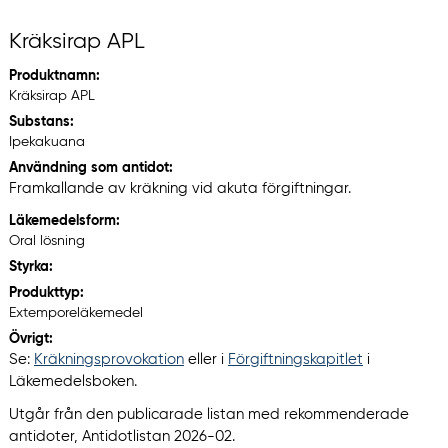
Kräksirap APL
Produktnamn:
Kräksirap APL
Substans:
Ipekakuana
Användning som antidot:
Framkallande av kräkning vid akuta förgiftningar.
Läkemedelsform:
Oral lösning
Styrka:
Produkttyp:
Extemporeläkemedel
Övrigt:
Se:
Kräkningsprovokation
eller i
Förgiftningskapitlet
i
Läkemedelsboken.
Utgår från den publicarade listan med rekommenderade
antidoter, Antidotlistan 2026-02.