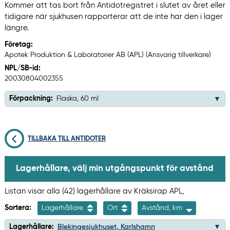
Kommer att tas bort från Antidotregistret i slutet av året eller
tidigare när sjukhusen rapporterar att de inte har den i lager
längre.
Företag:
Apotek Produktion & Laboratorier AB (APL) (Ansvarig tillverkare)
NPL/SB-id:
20030804002355
Förpackning:
Flaska, 60 ml
TILLBAKA TILL ANTIDOTER
Lagerhållare, välj min utgångspunkt för avstånd
Listan visar alla (42) lagerhållare av Kräksirap APL,
Sortera:
Lagerhållare
Ort
Avstånd, km
Lagerhållare:
Blekingesjukhuset, Karlshamn