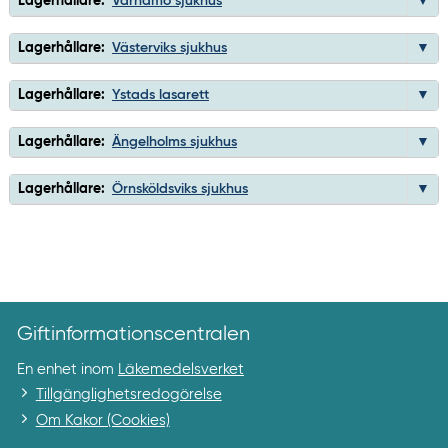
Lagerhållare:
Värnamo sjukhus
Lagerhållare:
Västerviks sjukhus
Lagerhållare:
Ystads lasarett
Lagerhållare:
Ängelholms sjukhus
Lagerhållare:
Örnsköldsviks sjukhus
Giftinformationscentralen
En enhet inom
Läkemedelsverket
Tillgänglighetsredogörelse
Om Kakor (Cookies)