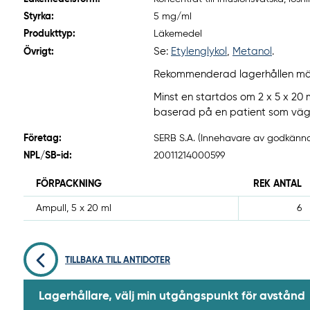
Styrka:
5 mg/ml
Produkttyp:
Läkemedel
Se:
Etylenglykol
,
Metanol
.
Övrigt:
Rekommenderad lagerhållen mäng
Minst en startdos om 2 x 5 x 20 m
baserad på en patient som väge
Företag:
SERB S.A. (Innehavare av godkännan
NPL/SB-id:
20011214000599
FÖRPACKNING
REK ANTAL
Ampull, 5 x 20 ml
6
TILLBAKA TILL ANTIDOTER
Lagerhållare, välj min utgångspunkt för avstånd