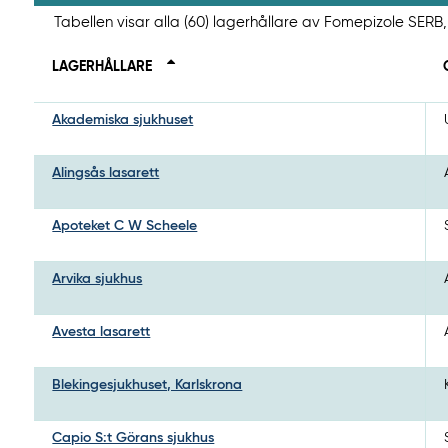
Tabellen visar alla (60) lagerhållare av Fomepizole SER
LAGERHÅLLARE
Akademiska sjukhuset
Alingsås lasarett
Apoteket C W Scheele
Arvika sjukhus
Avesta lasarett
Blekingesjukhuset, Karlskrona
Capio S:t Görans sjukhus