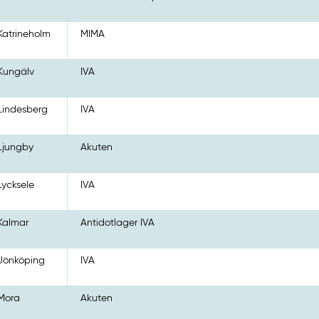
Katrineholm
MIMA
Kungälv
IVA
Lindesberg
IVA
Ljungby
Akuten
Lycksele
IVA
Kalmar
Antidotlager IVA
Jönköping
IVA
Mora
Akuten