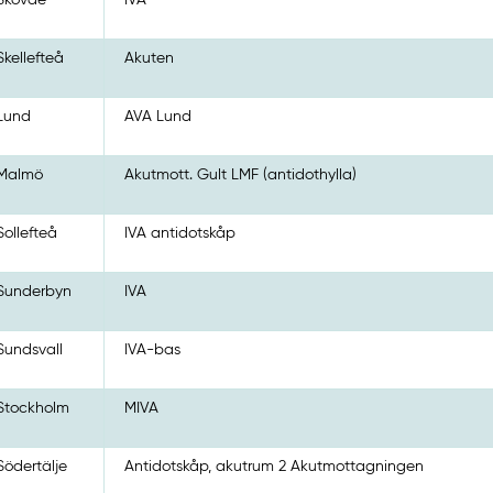
Skellefteå
Akuten
Lund
AVA Lund
Malmö
Akutmott. Gult LMF (antidothylla)
Sollefteå
IVA antidotskåp
Sunderbyn
IVA
Sundsvall
IVA-bas
Stockholm
MIVA
Södertälje
Antidotskåp, akutrum 2 Akutmottagningen