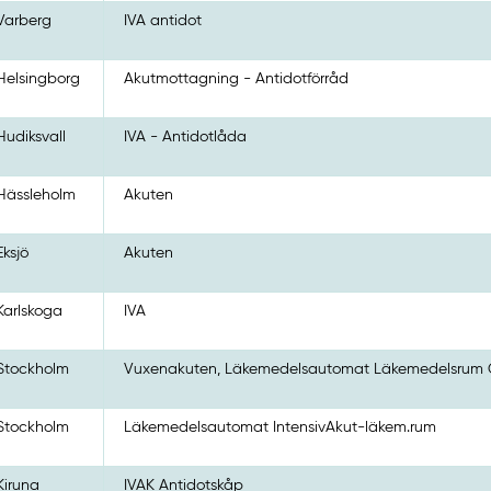
Varberg
IVA antidot
Helsingborg
Akutmottagning - Antidotförråd
Hudiksvall
IVA - Antidotlåda
Hässleholm
Akuten
Eksjö
Akuten
Karlskoga
IVA
Stockholm
Vuxenakuten, Läkemedelsautomat Läkemedelsrum 
Stockholm
Läkemedelsautomat IntensivAkut-läkem.rum
Kiruna
IVAK Antidotskåp