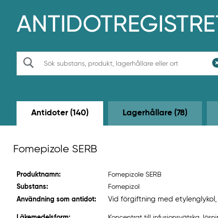
H
o
p
p
a
t
S
i
ö
l
k
l
h
u
v
Antidoter (140)
Lagerhållare (78)
u
d
i
n
Fomepizole SERB
n
e
h
Produktnamn:
Fomepizole SERB
å
l
Substans:
Fomepizol
l
Vid förgiftning med etylenglykol
Användning som antidot:
e
t
Läkemedelsform:
Koncentrat till infusionsvätska, lösn