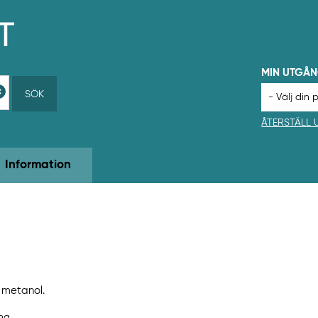
MIN UTGÅ
SÖK
ÅTERSTÄLL
Information
, metanol.
ing