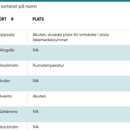
B, sorterat på namn
ORT
PLATS
Uppsala
Akuten, avsedd plats för antidoter i stora
läkemedelsrummet
Alingsås
IVA
Stockholm
Rumstemperatur
Arvika
IVA
Avesta
Akuten
Karlskrona
IVA
Stockholm
IVA