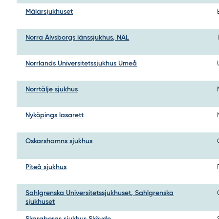
Mälarsjukhuset
Norra Älvsborgs länssjukhus, NÄL
Norrlands Universitetssjukhus Umeå
Norrtälje sjukhus
Nyköpings lasarett
Oskarshamns sjukhus
Piteå sjukhus
Sahlgrenska Universitetssjukhuset, Sahlgrenska
sjukhuset
Skaraborgs sjukhus Skövde