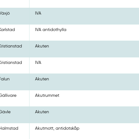
Växjö
IVA
Karlstad
IVA antidothylla
Kristianstad
Akuten
Kristianstad
IVA
Falun
Akuten
Gällivare
Akutrummet
Gävle
Akuten
Halmstad
Akutmott, antidotskåp