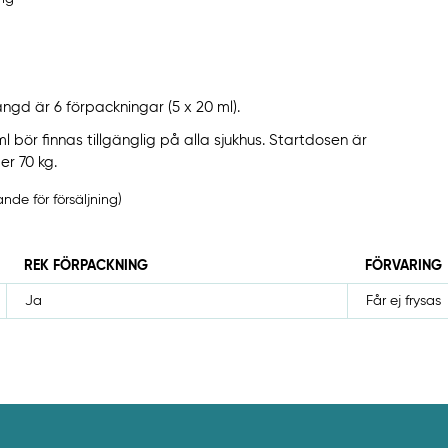
d är 6 förpackningar (5 x 20 ml).
l bör finnas tillgänglig på alla sjukhus. Startdosen är
r 70 kg.
de för försäljning)
REK FÖRPACKNING
FÖRVARING
Ja
Får ej frysas