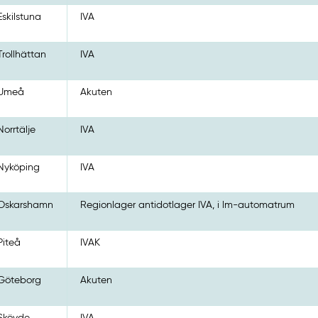
Eskilstuna
IVA
Trollhättan
IVA
Umeå
Akuten
Norrtälje
IVA
Nyköping
IVA
Oskarshamn
Regionlager antidotlager IVA, i lm-automatrum
Piteå
IVAK
Göteborg
Akuten
Skövde
IVA