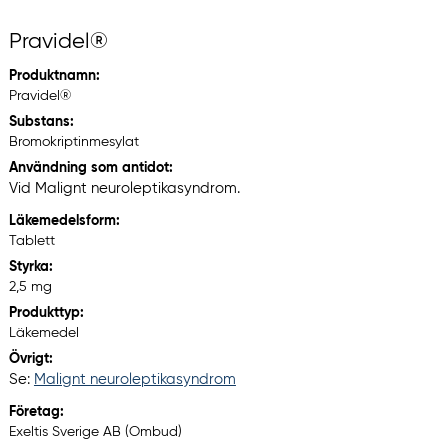
Pravidel®
Produktnamn:
Pravidel®
Substans:
Bromokriptinmesylat
Användning som antidot:
Vid Malignt neuroleptikasyndrom.
Läkemedelsform:
Tablett
Styrka:
2,5 mg
Produkttyp:
Läkemedel
Övrigt:
Se:
Malignt neuroleptikasyndrom
Företag:
Exeltis Sverige AB (Ombud)