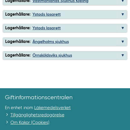
Lagerhållare:
Västmanlands Sjukhus Köping
Lagerhållare:
Ystads lasarett
Lagerhållare:
Ystads lasarett
Lagerhållare:
Ängelholms sjukhus
Lagerhållare:
Örnsköldsviks sjukhus
Giftinformationscentralen
En enhet inom
Läkemedelsverket
Tillgänglighetsredogörelse
Om Kakor (Cookies)