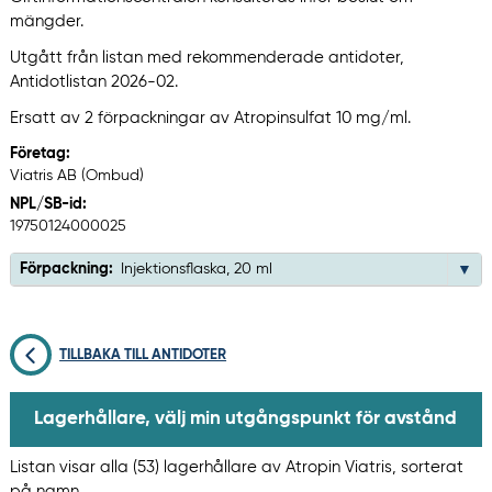
mängder.
Utgått från listan med rekommenderade antidoter,
Antidotlistan 2026-02.
Ersatt av 2 förpackningar av Atropinsulfat 10 mg/ml.
Företag:
Viatris AB (Ombud)
NPL/SB-id:
19750124000025
Förpackning:
Injektionsflaska, 20 ml
TILLBAKA TILL ANTIDOTER
Lagerhållare, välj min utgångspunkt för avstånd
Listan visar alla (53) lagerhållare av Atropin Viatris, sorterat
på namn