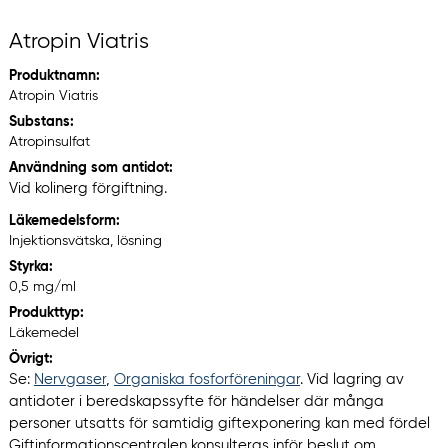
Atropin Viatris
Produktnamn:
Atropin Viatris
Substans:
Atropinsulfat
Användning som antidot:
Vid kolinerg förgiftning.
Läkemedelsform:
Injektionsvätska, lösning
Styrka:
0,5 mg/ml
Produkttyp:
Läkemedel
Övrigt:
Se:
Nervgaser
,
Organiska fosforföreningar
. Vid lagring av
antidoter i beredskapssyfte för händelser där många
personer utsatts för samtidig giftexponering kan med fördel
Giftinformationscentralen konsulteras inför beslut om