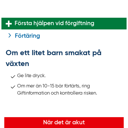
Första hjälpen vid förgiftning
Förtäring
Om ett litet barn smakat på
växten
Ge lite dryck.
Om mer än 10-15 bär förtärts, ring
Giftinformation och kontrollera risken.
Viktig information
När det är akut