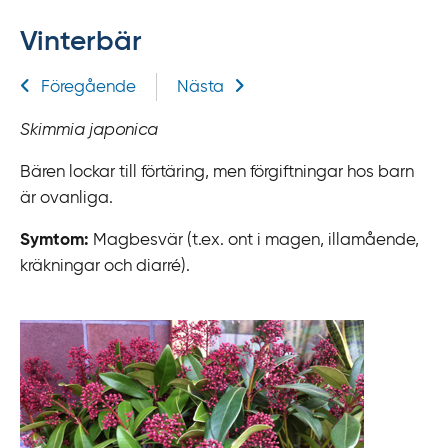
f
Vinterbär
f
y
Relaterad information
Föregående
Nästa
t
a
Skimmia japonica
f
ö
Bären lockar till förtäring, men förgiftningar hos barn
r
är ovanliga.
d
Symtom:
Magbesvär (t.ex. ont i magen, illamående,
i
kräkningar och diarré).
r
e
k
t
l
ä
n