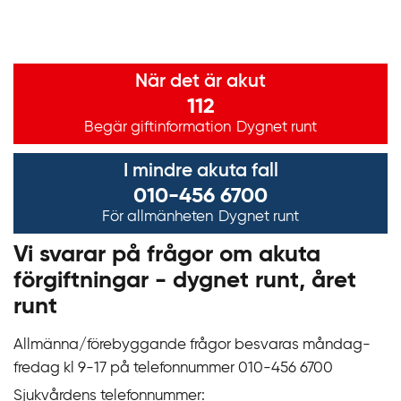
Viktig information
När det är akut
112
Begär giftinformation
Dygnet runt
I mindre akuta fall
010-456 6700
För allmänheten
Dygnet runt
Vi svarar på frågor om akuta
förgiftningar - dygnet runt, året
runt
Allmänna/förebyggande frågor besvaras måndag-
fredag kl 9‍‍-17 på telefonnummer 010‍-‍456 6700
Sjukvårdens telefonnummer: