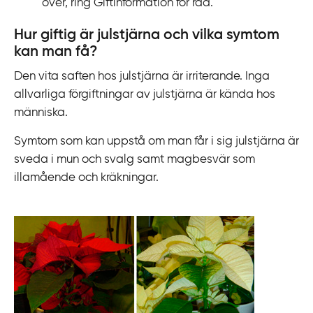
över, ring Giftinformation för råd.
k
t
Hur giftig är julstjärna och vilka symtom
i
kan man få?
l
Den vita saften hos julstjärna är irriterande. Inga
l
allvarliga förgiftningar av julstjärna är kända hos
i
människa.
n
n
Symtom som kan uppstå om man får i sig julstjärna är
e
sveda i mun och svalg samt
magbesvär som
h
illamående och kräkningar.
å
l
l