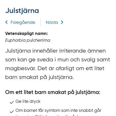
f
Julstjärna
f
y
Relaterad information
Föregående
Nästa
t
a
Vetenskapligt namn:
f
Euphorbia pulcherrima
ö
r
Julstjärna innehåller irriterande ämnen
d
som kan ge sveda i mun och svalg samt
i
magbesvär. Det är ofarligt om ett litet
r
barn smakat på julstjärna.
e
k
t
Om ett litet barn smakat på julstjärna:
l
Ge lite dryck
ä
Om barnet får symtom som inte snabbt går
n