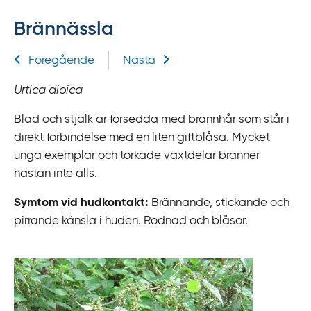
f
Brännässla
f
y
Relaterad information
Föregående
Nästa
t
a
Urtica dioica
f
ö
Blad och stjälk är försedda med brännhår som står i
r
direkt förbindelse med en liten giftblåsa. Mycket
d
unga exemplar och torkade växtdelar bränner
i
nästan inte alls.
r
Symtom vid hudkontakt:
Brännande, stickande och
e
pirrande känsla i huden. Rodnad och blåsor.
k
t
l
ä
n