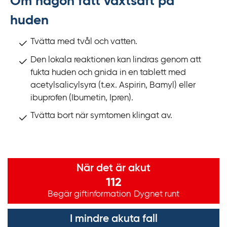
Om någon fått växtsaft på
huden
Tvätta med tvål och vatten.
Den lokala reaktionen kan lindras genom att
fukta huden och gnida in en tablett med
acetylsalicylsyra (t.ex. Aspirin, Bamyl) eller
ibuprofen (Ibumetin, Ipren).
Tvätta bort när symtomen klingat av.
Viktig information
När det är akut
112
Begär giftinformation
Dygnet runt
I mindre akuta fall