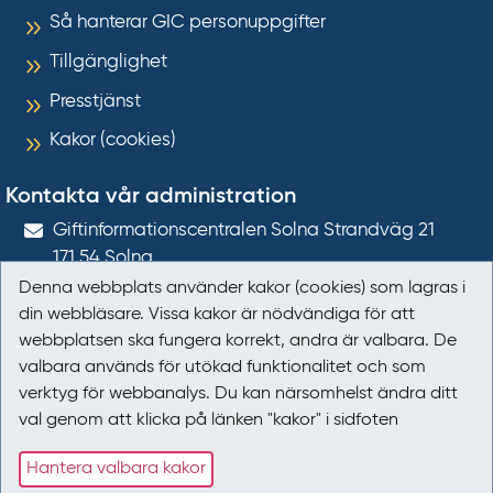
Så hanterar GIC personuppgifter
Tillgänglighet
Presstjänst
Kakor (cookies)
Kontakta vår administration
Gift­informations­centralen Solna Strandväg 21
171 54
Solna
Denna webbplats använder kakor (cookies) som lagras i
giftinformation@gic.se
din webbläsare. Vissa kakor är nödvändiga för att
webbplatsen ska fungera korrekt, andra är valbara. De
Följ oss
valbara används för utökad funktionalitet och som
verktyg för webbanalys. Du kan närsomhelst ändra ditt
Följ oss på Facebook
val genom att klicka på länken "kakor" i sidfoten
Följ oss på LinkedIn
Hantera valbara kakor