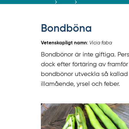
r
ä
f
f
Bondböna
y
t
Vetenskapligt namn
:
Vicia faba
a
f
Bondbönor är inte giftiga. Pe
ö
dock efter förtäring av framför a
r
bondbönor utveckla så kalla
d
i
illamående, yrsel och feber.
r
e
k
t
l
ä