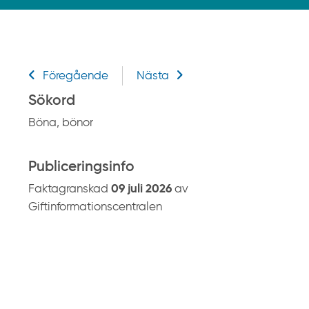
k
p
å
g
Relaterad information
i
Föregående
Nästa
f
Sökord
t
Böna, bönor
i
n
f
Publiceringsinfo
o
Faktagranskad
09 juli 2026
av
r
Giftinformationscentralen
m
a
t
i
o
n