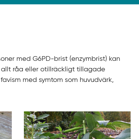
rsoner med G6PD-brist (enzymbrist) kan
llt råa eller otillräckligt tillagade
d favism med symtom som huvudvärk,