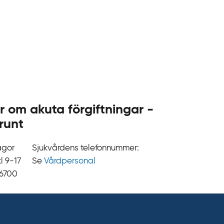
.
s
e
r om akuta förgiftningar -
runt
ågor
Sjukvårdens telefonnummer:
9‍‍-17
Se
Vårdpersonal
 6700