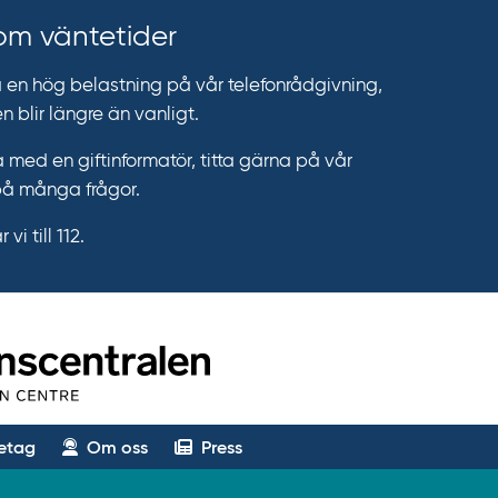
 om väntetider
n hög belastning på vår telefonrådgivning,
n blir längre än vanligt.
 med en giftinformatör, titta gärna på vår
på många frågor.
vi till 112.
etag
Om oss
Press