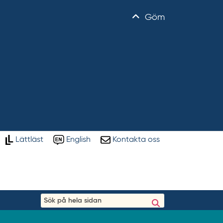
Göm
Lättläst
English
Kontakta oss
S
ö