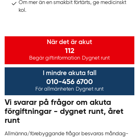
Om mer än en smakbit förtärts, ge medicinskt
kol.
Viktig information
När det är akut
112
Begär giftinformation
Dygnet runt
I mindre akuta fall
010-456 6700
För allmänheten
Dygnet runt
Vi svarar på frågor om akuta
förgiftningar - dygnet runt, året
runt
Allmänna/förebyggande frågor besvaras måndag-