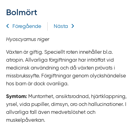
f
Bolmört
f
y
Relaterad information
Föregående
Nästa
t
a
Hyoscyamus niger
f
ö
Växten är giftig. Speciellt roten innehåller bl.a.
r
atropin. Allvarliga förgiftningar har inträffat vid
d
medicinsk användning och då växten prövats i
i
missbrukssyfte. Förgiftningar genom olyckshändelse
r
hos barn är dock ovanliga.
e
Symtom:
Muntorrhet, ansiktsrodnad, hjärtklappning,
k
yrsel, vida pupiller, dimsyn, oro och hallucinationer. I
t
allvarliga fall även medvetslöshet och
l
muskelpåverkan.
ä
n