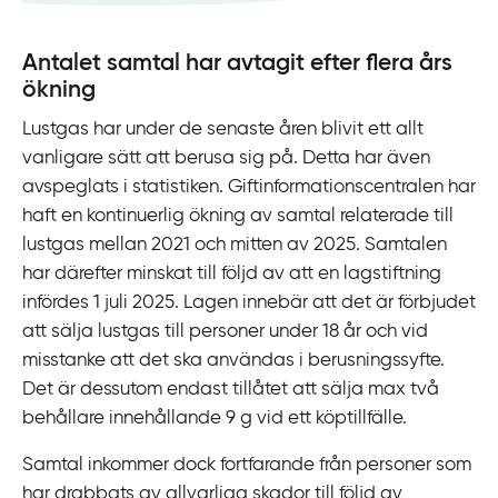
k
t
Antalet samtal har avtagit efter flera års
i
ökning
l
l
Lustgas har under de senaste åren blivit ett allt
i
vanligare sätt att berusa sig på. Detta har även
n
avspeglats i statistiken. Giftinformationscentralen har
n
haft en kontinuerlig ökning av samtal relaterade till
e
lustgas mellan 2021 och mitten av 2025. Samtalen
h
har därefter minskat till följd av att en lagstiftning
å
infördes 1 juli 2025. Lagen innebär att det är förbjudet
l
att sälja lustgas till personer under 18 år och vid
l
misstanke att det ska användas i berusningssyfte.
Det är dessutom endast tillåtet att sälja max två
behållare innehållande 9 g vid ett köptillfälle.
Samtal inkommer dock fortfarande från personer som
har drabbats av allvarliga skador till följd av