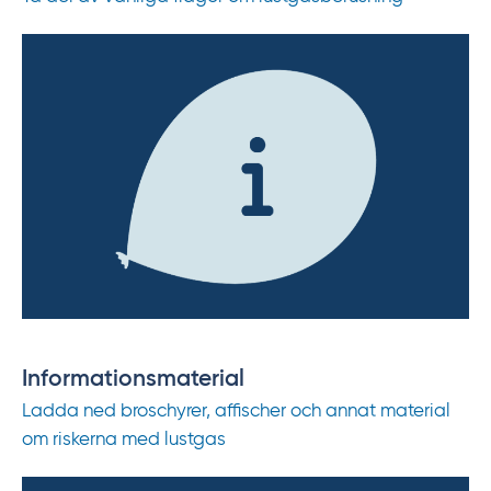
Informationsmaterial
Ladda ned broschyrer, affischer och annat material
om riskerna med lustgas