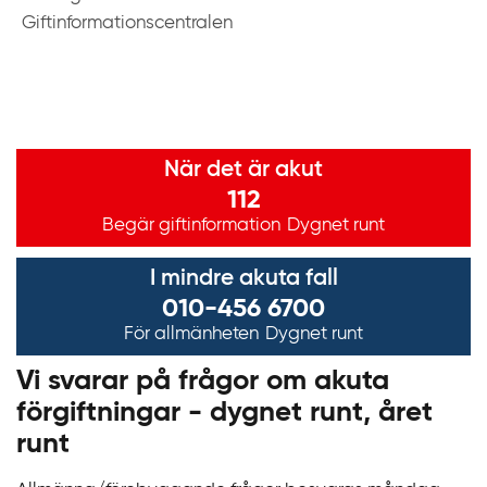
Giftinformationscentralen
Viktig information
När det är akut
112
Begär giftinformation
Dygnet runt
I mindre akuta fall
010-456 6700
För allmänheten
Dygnet runt
Vi svarar på frågor om akuta
förgiftningar - dygnet runt, året
runt