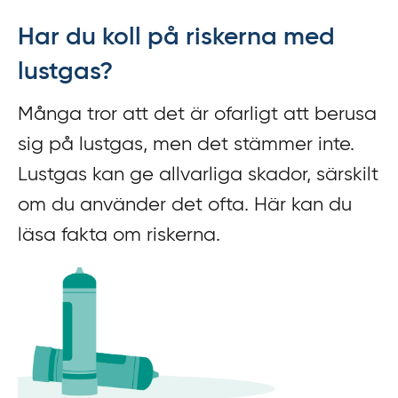
f
Har du koll på riskerna med
f
y
lustgas?
t
a
Många tror att det är ofarligt att berusa
f
sig på lustgas, men det stämmer inte.
ö
r
Lustgas kan ge allvarliga skador, särskilt
d
om du använder det ofta. Här kan du
i
läsa fakta om riskerna.
r
e
k
t
l
ä
n