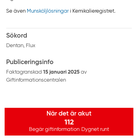
k
t
Se även
Munsköljlösningar
i Kemikalieregistret.
i
l
l
Sökord
i
Dentan, Flux
n
n
Publiceringsinfo
e
Faktagranskad
15 januari 2025
av
h
Giftinformationscentralen
å
l
l
Viktig information
När det är akut
112
Begär giftinformation
Dygnet runt