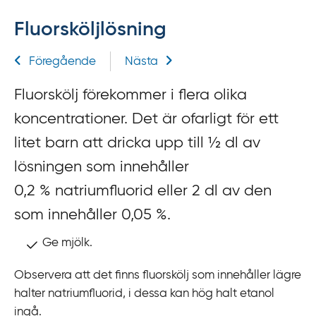
f
Fluorsköljlösning
f
y
Relaterad information
Föregående
Nästa
t
a
Fluorskölj förekommer i flera olika
f
koncentrationer. Det är ofarligt för ett
ö
r
litet barn att dricka upp till ½ dl av
d
lösningen som innehåller
i
0,2 % natriumfluorid eller 2 dl av den
r
e
som innehåller 0,05 %.
k
Ge mjölk.
t
l
Observera att det finns fluorskölj som innehåller lägre
ä
halter natriumfluorid, i dessa kan hög halt etanol
n
ingå.