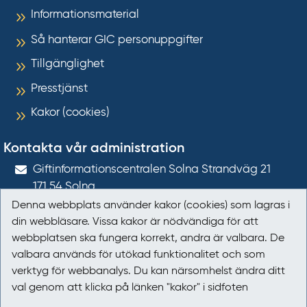
Informationsmaterial
Så hanterar GIC personuppgifter
Tillgänglighet
Presstjänst
Kakor (cookies)
Kontakta vår administration
Gift­informations­centralen Solna Strandväg 21
171 54
Solna
Denna webbplats använder kakor (cookies) som lagras i
giftinformation@gic.se
din webbläsare. Vissa kakor är nödvändiga för att
webbplatsen ska fungera korrekt, andra är valbara. De
Följ oss
valbara används för utökad funktionalitet och som
verktyg för webbanalys. Du kan närsomhelst ändra ditt
Följ oss på Facebook
val genom att klicka på länken "kakor" i sidfoten
Följ oss på LinkedIn