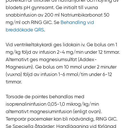
påverkan är tillförsel av natriumjoner och höjning av
blodets pH gynnsamt. Ge initialt till vuxna
snabbinfusion av 200 ml Natriumbikarbonat 50
mg/ml och RING GIC. Se
Behandling vid
breddökade QRS
.
Vid ventrikeltakykardi ges lidokain iv. Ge bolus om 1
mg/kg följd av infusion 2-4 mg/min under 12 timmar.
Alternativt ges magnesiumsulfat (Addex-
Magnesium). Ge bolus om 10 mmol under 2 minuter
(vuxna) följd av infusion 1-6 mmol/tim under 6-12
timmar.
Torsade de pointes behandlas med
isoprenalininfusion 0,05-1,0 mikrog/kg/min
alternativt magnesiuminfusion (enligt ovan).
Temporär pacemaker kan bli nödvändig, RING GIC.
Se Speciella åtgärder: Handläggning vid förlängd