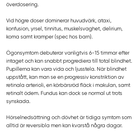
överdosering.
i
l
Vid högre doser dominerar huvudvärk, ataxi,
l
konfusion, yrsel, tinnitus, muskelsvaghet, delirium,
i
koma samt kramper (spec hos barn).
n
n
Ögonsymtom debuterar vanligtvis 6-15 timmar efter
e
intaget och kan snabbt progrediera till total blindhet.
h
Pupillerna kan vara vida och ljusstela. När blindhet
å
uppstått, kan man se en progressiv konstriktion av
l
retinala arterioli, en körbärsröd fläck i makulan, samt
l
retinalt ödem. Fundus kan dock se normal ut trots
synskada.
Hörselnedsättning och dövhet är tidiga symtom som
alltid är reversibla men kan kvarstå några dagar.