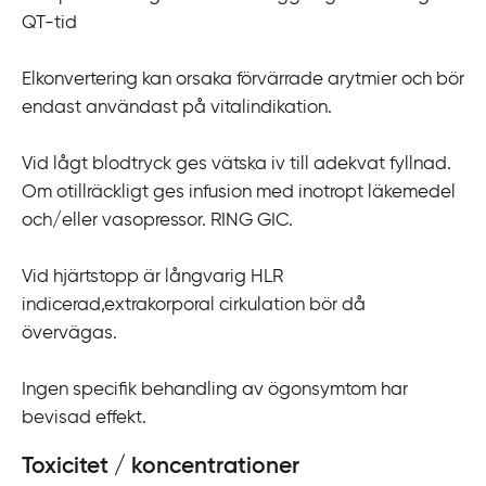
QT-tid
Elkonvertering kan orsaka förvärrade arytmier och bör
endast användast på vitalindikation.
Vid lågt blodtryck ges vätska iv till adekvat fyllnad.
Om otillräckligt ges infusion med inotropt läkemedel
och/eller vasopressor. RING GIC.
Vid hjärtstopp är långvarig HLR
indicerad,extrakorporal cirkulation bör då
övervägas.
Ingen specifik behandling av ögonsymtom har
bevisad effekt.
Toxicitet / koncentrationer