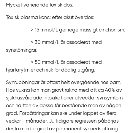
Mycket varierande toxisk dos.
Toxisk plasma konc:
efter akut överdos:
> 15
m
mol/L ger regelmässigt cinchonism.
> 30
m
mol/L är associerat med
synstörningar.
> 50
m
mol/L är associerat med
hjärtarytmier och risk för dödlig utgång.
Synrubbningar är oftast helt övergående hos barn.
Hos vuxna kan man grovt räkna med att ca 40% av
sjukhusvårdade intoxikationer utvecklar synsymtom
och hälften av dessa får bestående men av någon
grad. Förbättringar kan ske under loppet av flera
veckor - månader. Ju tidigare regressen påbörjas
desto mindre grad av permanent synnedsättning.