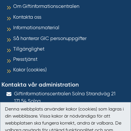
Om Giftinformationscentralen
Kontakta oss
Informationsmaterial
Så hanterar GIC personuppgifter
Tillgänglighet
Presstjänst
Kakor (cookies)
Kontakta vår administration
Gift­informations­centralen Solna Strandväg 21
171 54
Solna
Denna webbplats använder kakor (cookies) som lagras i
giftinformation@gic.se
din webbläsare. Vissa kakor är nödvändiga för att
webbplatsen ska fungera korrekt, andra är valbara. De
Följ oss
valbara används för utökad funktionalitet och som