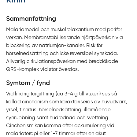
Kinin
y
t
Sammanfattning
a
Malariamedel och muskelrelaxantium med perifer
f
verkan. Membranstabiliserande hjärtpåverkan via
ö
blockering av natriumjon-kanaler. Risk för
r
hörselnedsättning och icke reversibel synskada.
d
Allvarlig cirkulationspåverkan med breddökade
i
QRS-komplex vid stor överdos.
r
e
Symtom / fynd
k
Vid lindrig förgiftning (ca 3-4 g till vuxen) ses så
t
kallad cinchonism som karaktäriseras av huvudvärk,
l
yrsel, tinnitus, hörselnedsättning, illamående,
ä
synrubbning samt hudrodnad och svettning.
n
Cinchonism kan komma efter ackumulering vid
k
malariaterapi eller 1-7 timmar efter en akut
t