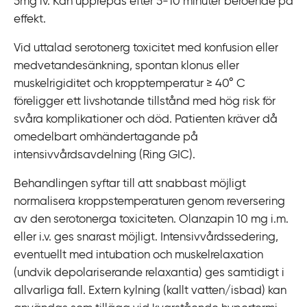
5mg iv. Kan upprepas efter 5-10 minuter beroende på
effekt.
Vid uttalad serotonerg toxicitet med konfusion eller
medvetandesänkning, spontan klonus eller
muskelrigiditet och kropptemperatur
≥
40
° C
föreligger ett livshotande tillstånd med hög risk för
svåra komplikationer och död. Patienten kräver då
omedelbart omhändertagande på
intensivvårdsavdelning (Ring GIC).
Behandlingen syftar till att snabbast möjligt
normalisera kroppstemperaturen genom reversering
av den serotonerga toxiciteten. Olanzapin 10 mg i.m.
eller i.v. ges snarast möjligt. Intensivvårdssedering,
eventuellt med intubation och muskelrelaxation
(undvik depolariserande relaxantia) ges samtidigt i
allvarliga fall. Extern kylning (kallt vatten/isbad) kan