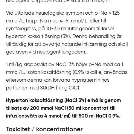
neurogent lungödem vid p-Na
≤
120 mmol/L.
Vid uttalade neurologiska symtom och p-Na < 125
mmol/L: höj p-Na med 4-6 mmol/L, eller till
symtoregress, på 10-30 minuter genom tillförsel
hyperton koksaltlösning (3%). Denna behandling är
tillräcklig för att avvärja hotande inklämning och skall
ges även vid neurogent lungödem.
1 ml/kg kroppsvikt av NaCl 3% höjer p-Na med ca 1
mmol/L. Isoton kosaltlösning (0.9%) skall ej användas
eftersom denna kan förvärra hypnatremin hos
patienter med SIADH (Ring GIC).
Hyperton koksaltlösning (NaCl 3%) erhålls genom
tillsats av 200 mmol NaCl (50 ml koncentrat till
infusionsvätska 4 mmol/ml) till 500 ml NaCl 0.9%.
Toxicitet / koncentrationer