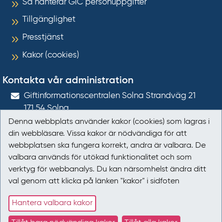
Så hanterar GIC personuppgifter
Tillgänglighet
Presstjänst
Kakor (cookies)
Kontakta vår administration
Gift­informations­centralen Solna Strandväg 21
171 54
Solna
Denna webbplats använder kakor (cookies) som lagras i
giftinformation@gic.se
din webbläsare. Vissa kakor är nödvändiga för att
webbplatsen ska fungera korrekt, andra är valbara. De
Följ oss
valbara används för utökad funktionalitet och som
verktyg för webbanalys. Du kan närsomhelst ändra ditt
Följ oss på Facebook
val genom att klicka på länken "kakor" i sidfoten
Följ oss på LinkedIn
Hantera valbara kakor