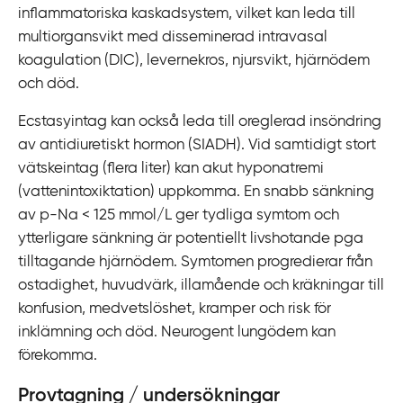
inflammatoriska kaskadsystem, vilket kan leda till
multiorgansvikt med disseminerad intravasal
koagulation (DIC), levernekros, njursvikt, hjärnödem
och död.
Ecstasyintag kan också leda till oreglerad insöndring
av antidiuretiskt hormon (SIADH). Vid samtidigt stort
vätskeintag (flera liter) kan akut hyponatremi
(vattenintoxiktation) uppkomma. En snabb sänkning
av p-Na < 125 mmol/L ger tydliga symtom och
ytterligare sänkning är potentiellt livshotande pga
tilltagande hjärnödem. Symtomen progredierar från
ostadighet, huvudvärk, illamående och kräkningar till
konfusion, medvetslöshet, kramper och risk för
inklämning och död. Neurogent lungödem kan
förekomma.
Provtagning / undersökningar