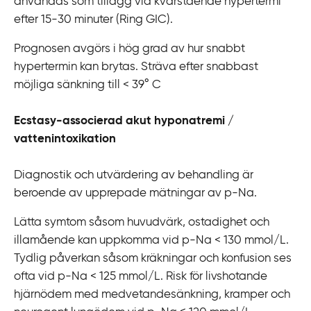
användas som tillägg vid kvarstående hypertermi
efter 15-30 minuter (Ring GIC).
Prognosen avgörs i hög grad av hur snabbt
hypertermin kan brytas. Sträva efter snabbast
möjliga sänkning till < 39
° C
Ecstasy-associerad akut hyponatremi /
vattenintoxikation
Diagnostik och utvärdering av behandling är
beroende av upprepade mätningar av p-Na.
Lätta symtom såsom huvudvärk, ostadighet och
illamående kan uppkomma vid p-Na < 130 mmol/L.
Tydlig påverkan såsom kräkningar och konfusion ses
ofta vid p-Na < 125 mmol/L. Risk för livshotande
hjärnödem med medvetandesänkning, kramper och