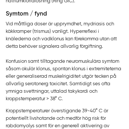
natriumkloridlösning (Ring GIC).
i
l
Symtom / fynd
l
Vid måttliga doser är upprymdhet, mydriasis och
i
käkkramper (trismus) vanligt. Hyperreflexi i
n
knälederna och vadklonus kan förekomma utan att
n
detta behöver signalera allvarlig förgiftning.
e
h
Konfusion samt tilltagande neuromuskulära symtom
å
såsom okulär klonus, spontan klonus i extremiteterna
l
eller generaliserad muskelrigiditet utgör tecken på
l
allvarlig serotonerg toxicitet. Samtidigt ses ofta
ymniga svettningar, uttalad takykardi och
kroppstemperatur > 38
° C.
Kroppstemperaturer överstigande 39-40° C är
potentiellt livshotande och medför hög risk för
rabdomyolys samt för en generell aktivering av