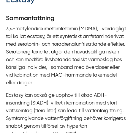
Ecstasy
y
t
Sammanfattning
a
3,4-metylendioximetamfetamin (MDMA), i vardagligt
f
tal kallat ecstasy, är ett syntetiskt amfetaminderivat
ö
med serotonin- och noradrenalunfrisättande effekter.
r
Serotonerg toxicitet utgör den huvudsakliga risken
d
och kan medföra livshotande toxiskt värmeslag hos
i
känsliga individer, i samband med överdoser eller
r
vid kobination med MAO-hämmande läkemedel
e
eller droger.
k
t
Ecstasy kan också ge upphov till ökad ADH-
l
insöndring (SIADH), vilket i kombination med stort
ä
vätskeintag (flera liter) kan leda till vattenförgiftning.
n
Symtomgivande vattenförgiftning behöver korrigeras
k
snabbt genom tillförsel av hyperton
t