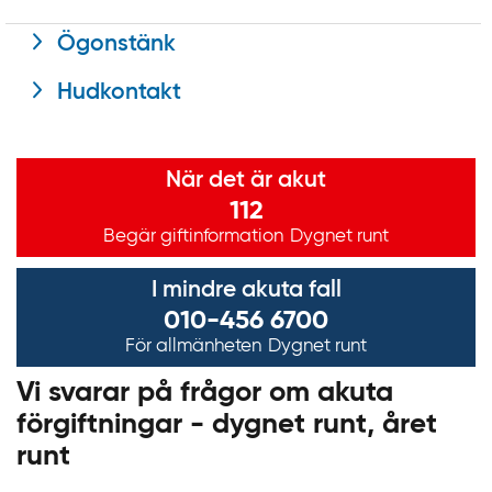
Ögonstänk
Hudkontakt
Viktig information
När det är akut
112
Begär giftinformation
Dygnet runt
I mindre akuta fall
010-456 6700
För allmänheten
Dygnet runt
Vi svarar på frågor om akuta
förgiftningar - dygnet runt, året
runt