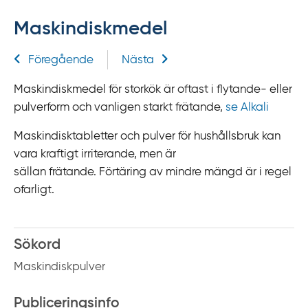
f
Maskindiskmedel
f
y
Relaterad information
Föregående
Nästa
t
a
Maskindiskmedel för storkök är oftast i flytande- eller
f
pulverform och vanligen starkt frätande,
se Alkali
ö
r
Maskindisktabletter och pulver för hushållsbruk kan
d
vara kraftigt irriterande, men är
i
sällan frätande. Förtäring av mindre mängd är i regel
r
ofarligt.
e
k
t
Sökord
l
Maskindiskpulver
ä
n
Publiceringsinfo