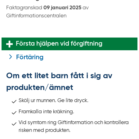
k
Faktagranskad
09 januari 2025
av
t
Giftinformationscentralen
i
l
l
i
Första hjälpen vid förgiftning
n
Förtäring
n
e
h
Om ett litet barn fått i sig av
å
produkten/ämnet
l
l
Skölj ur munnen. Ge lite dryck.
Framkalla inte kräkning.
Vid symtom ring Giftinformation och kontrollera
risken med produkten.