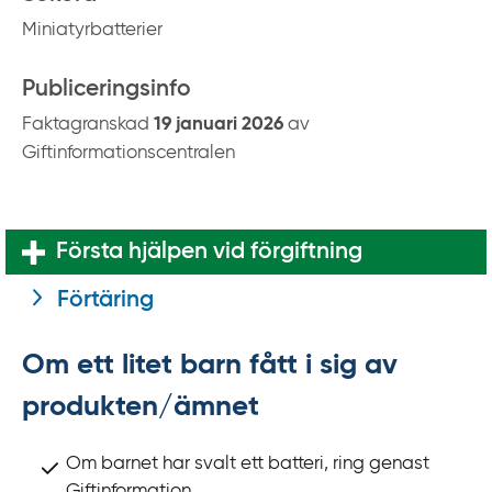
k
Miniatyrbatterier
t
i
Publiceringsinfo
l
l
Faktagranskad
19 januari 2026
av
i
Giftinformationscentralen
n
n
e
Första hjälpen vid förgiftning
h
å
Förtäring
l
l
Om ett litet barn fått i sig av
produkten/ämnet
Om barnet har svalt ett batteri, ring genast
Giftinformation.