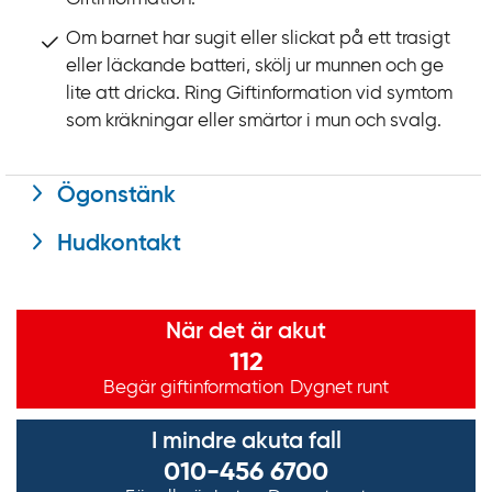
Om barnet har sugit eller slickat på ett trasigt
eller läckande batteri, skölj ur munnen och ge
lite att dricka. Ring Giftinformation vid symtom
som kräkningar eller smärtor i mun och svalg.
Ögonstänk
Hudkontakt
Viktig information
När det är akut
112
Begär giftinformation
Dygnet runt
I mindre akuta fall
010-456 6700