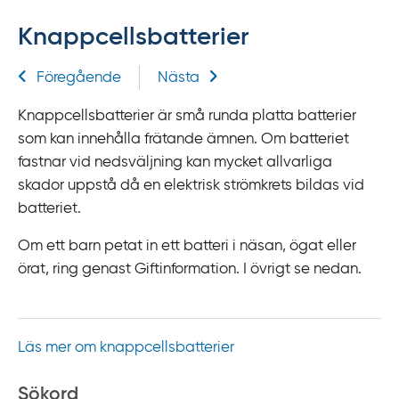
f
Knappcellsbatterier
f
y
Relaterad information
Föregående
Nästa
t
a
Knappcellsbatterier är små runda platta batterier
f
som kan innehålla frätande ämnen. Om batteriet
ö
fastnar vid nedsväljning kan mycket allvarliga
r
skador uppstå då en elektrisk strömkrets bildas vid
d
batteriet.
i
r
Om ett barn petat in ett batteri i näsan, ögat eller
e
örat, ring genast Giftinformation. I övrigt se nedan.
k
t
l
Läs mer om knappcellsbatterier
ä
n
Sökord