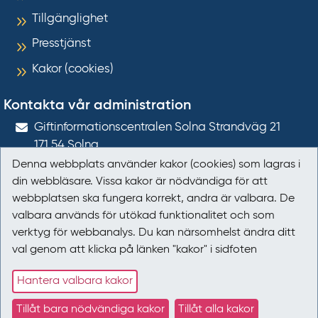
Tillgänglighet
Presstjänst
Kakor (cookies)
Kontakta vår administration
Gift­informations­centralen Solna Strandväg 21
171 54
Solna
Denna webbplats använder kakor (cookies) som lagras i
giftinformation@gic.se
din webbläsare. Vissa kakor är nödvändiga för att
webbplatsen ska fungera korrekt, andra är valbara. De
Följ oss
valbara används för utökad funktionalitet och som
verktyg för webbanalys. Du kan närsomhelst ändra ditt
Följ oss på Facebook
val genom att klicka på länken "kakor" i sidfoten
Följ oss på LinkedIn
Hantera valbara kakor
Tillåt bara nödvändiga kakor
Tillåt alla kakor