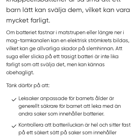
k
barn lätt kan svälja dem, vilket kan vara
t
i
mycket farligt.
l
Om batteriet fastnar i matstrupen eller längre ner i
l
mag-tarmkanalen kan en elektrisk strömkrets bildas,
i
vilket kan ge allvarliga skador på slemhinnan. Att
n
suga eller slicka på ett trasigt batteri är inte lika
n
farligt som att svälja det, men kan kännas
e
obehagligt.
h
å
Tänk därför på att:
l
l
Leksaker anpassade för barnets ålder är
generellt säkrare för barnet att leka med än
andra saker som innehåller batterier.
Kontrollera att batteriluckan är hel och sitter fast
på ett säkert sätt på saker som innehåller