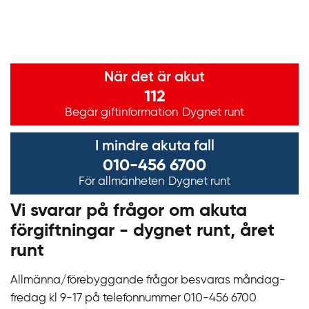
Viktig information
När det är akut
112
Begär giftinformation
Dygnet runt
I mindre akuta fall
010-456 6700
För allmänheten
Dygnet runt
Vi svarar på frågor om akuta
förgiftningar - dygnet runt, året
runt
Allmänna/förebyggande frågor besvaras måndag-
fredag kl 9‍‍-17 på telefonnummer 010‍-‍456 6700