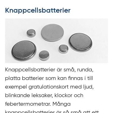
f
Knappcellsbatterier
f
y
t
a
f
ö
r
d
i
r
Knappcellsbatterier är små, runda,
e
platta batterier som kan finnas i till
k
exempel gratulationskort med ljud,
t
l
blinkande leksaker, klockor och
ä
febertermometrar. Många
n
knappcellsbatterier är så små att ett