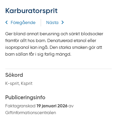
f
Karburatorsprit
f
y
Relaterad information
Föregående
Nästa
t
a
Ger bland annat berusning och sänkt blodsocker
f
framför allt hos barn. Denaturerad etanol eller
ö
isopropanol kan ingå. Den starka smaken gör att
r
barn sällan får i sig farlig mängd.
d
i
r
Sökord
e
K-sprit, Ksprit
k
t
Publiceringsinfo
l
ä
Faktagranskad
19 januari 2026
av
n
Giftinformationscentralen