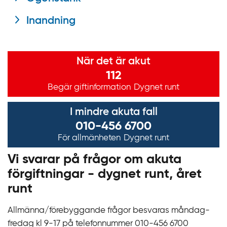
Inandning
Viktig information
När det är akut
112
Begär giftinformation
Dygnet runt
I mindre akuta fall
010-456 6700
För allmänheten
Dygnet runt
Vi svarar på frågor om akuta
förgiftningar - dygnet runt, året
runt
Allmänna/förebyggande frågor besvaras måndag-
fredag kl 9‍‍-17 på telefonnummer 010‍-‍456 6700