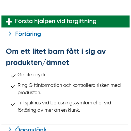
k
t
i
Första hjälpen vid förgiftning
l
l
Förtäring
i
n
Om ett litet barn fått i sig av
n
produkten/ämnet
e
h
Ge lite dryck.
å
Ring Giftinformation och kontrollera risken med
l
produkten.
l
Till sjukhus vid berusningssymtom eller vid
förtäring av mer än en klunk.
Ögonstänk