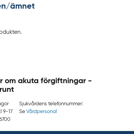
kten/ämnet
.
s
e
rodukten.
r om akuta förgiftningar -
runt
ågor
Sjukvårdens telefonnummer:
9‍‍-17
Se
Vårdpersonal
 6700