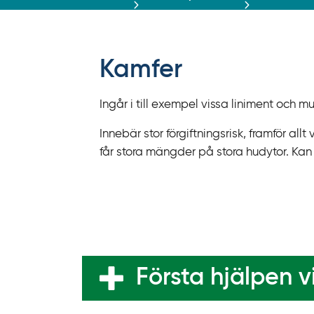
r
ä
f
f
Kamfer
y
t
Ingår i till exempel vissa liniment och mu
a
f
Innebär stor förgiftningsrisk, framför all
ö
får stora mängder på stora hudytor. Ka
r
d
i
r
e
k
Första hjälpen vi
t
l
ä