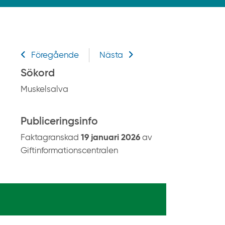
k
p
å
g
Relaterad information
i
Föregående
Nästa
f
Sökord
t
Muskelsalva
i
n
f
Publiceringsinfo
o
Faktagranskad
19 januari 2026
av
r
Giftinformationscentralen
m
a
t
i
o
n