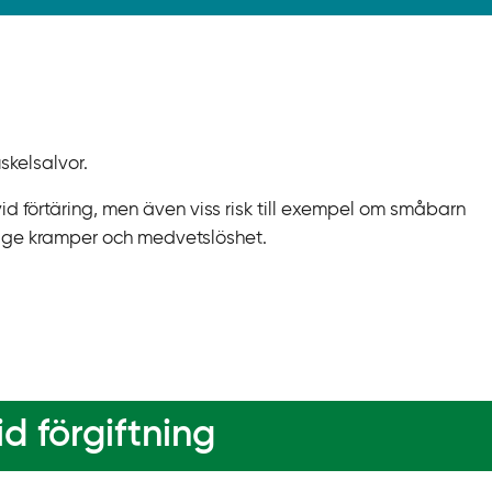
skelsalvor.
t vid förtäring, men även viss risk till exempel om småbarn
n ge kramper och medvetslöshet.
d förgiftning