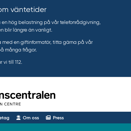
 om väntetider
n hög belastning på vår telefonrådgivning,
n blir längre än vanligt.
 med en giftinformatör, titta gärna på vår
på många frågor.
vi till 112.
etag
Om oss
Press