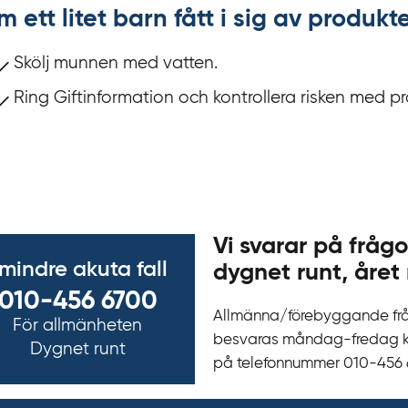
m ett litet barn fått i sig av produ
Skölj munnen med vatten.
Ring Giftinformation och kontrollera risken med p
Vi svarar på frågo
 mindre akuta fall
dygnet runt, året 
010-456 6700
Allmänna/förebyggande fr
För allmänheten
besvaras måndag-fredag kl 
Dygnet runt
på telefonnummer 010‍-‍456