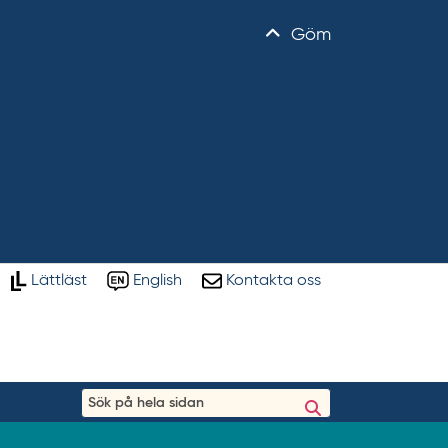
Göm
Lättläst
English
Kontakta oss
S
ö