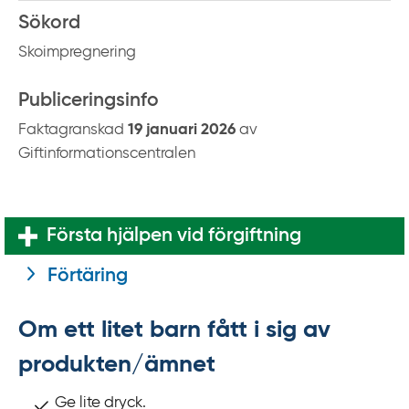
k
Sökord
t
Skoimpregnering
i
l
Publiceringsinfo
l
i
Faktagranskad
19 januari 2026
av
n
Giftinformationscentralen
n
e
h
Första hjälpen vid förgiftning
å
l
Förtäring
l
Om ett litet barn fått i sig av
produkten/ämnet
Ge lite dryck.