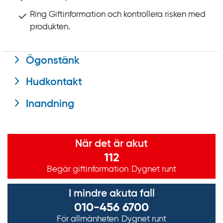
Ring Giftinformation och kontrollera risken med
produkten.
Ögonstänk
Hudkontakt
Inandning
Viktig information
När det är akut
112
Begär giftinformation
Dygnet runt
I mindre akuta fall
010-456 6700
För allmänheten
Dygnet runt