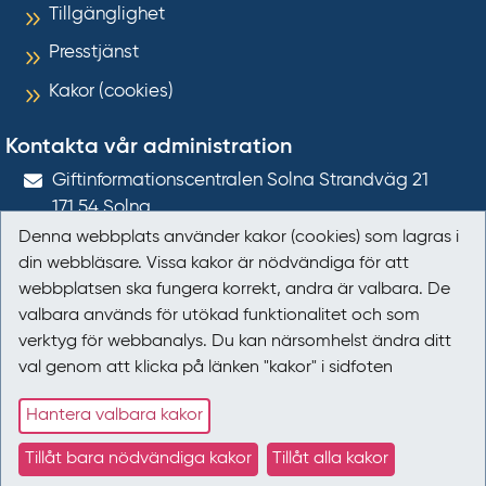
Tillgänglighet
Presstjänst
Kakor (cookies)
Kontakta vår administration
Gift­informations­centralen Solna Strandväg 21
171 54
Solna
Denna webbplats använder kakor (cookies) som lagras i
giftinformation@gic.se
din webbläsare. Vissa kakor är nödvändiga för att
webbplatsen ska fungera korrekt, andra är valbara. De
Följ oss
valbara används för utökad funktionalitet och som
verktyg för webbanalys. Du kan närsomhelst ändra ditt
Följ oss på Facebook
val genom att klicka på länken "kakor" i sidfoten
Följ oss på LinkedIn
Hantera valbara kakor
Tillåt bara nödvändiga kakor
Tillåt alla kakor