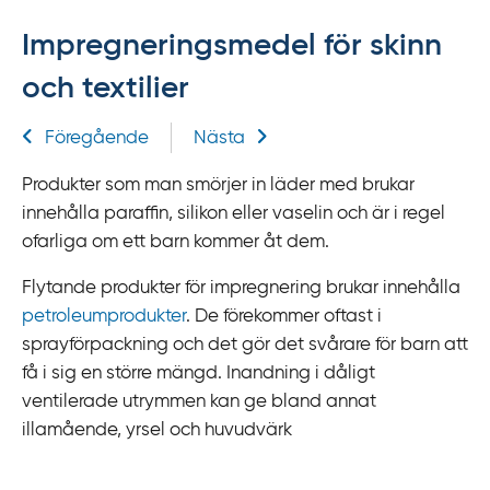
f
Impregneringsmedel för skinn
f
y
och textilier
t
a
Relaterad information
Föregående
Nästa
f
ö
Produkter som man smörjer in läder med brukar
r
innehålla paraffin, silikon eller vaselin och är i regel
d
ofarliga om ett barn kommer åt dem.
i
Flytande produkter för impregnering brukar innehålla
r
petroleumprodukter
. De förekommer oftast i
e
sprayförpackning och det gör det svårare för barn att
k
få i sig en större mängd. Inandning i dåligt
t
ventilerade utrymmen kan ge bland annat
l
illamående, yrsel och huvudvärk
ä
n