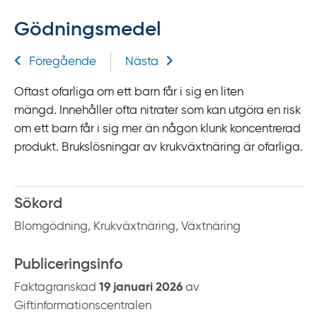
f
Gödningsmedel
f
y
Relaterad information
Föregående
Nästa
t
a
Oftast ofarliga om ett barn får i sig en liten
f
mängd. Innehåller ofta nitrater som kan utgöra en risk
ö
om ett barn får i sig mer än någon klunk koncentrerad
r
produkt. Brukslösningar av krukväxtnäring är ofarliga.
d
i
r
Sökord
e
Blomgödning, Krukväxtnäring, Växtnäring
k
t
Publiceringsinfo
l
ä
Faktagranskad
19 januari 2026
av
n
Giftinformationscentralen