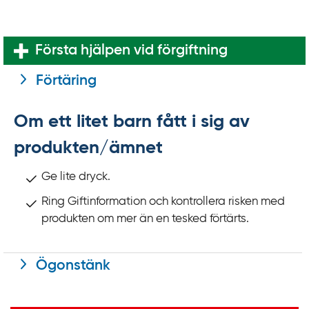
k
t
i
Första hjälpen vid förgiftning
l
l
Förtäring
i
n
Om ett litet barn fått i sig av
n
produkten/ämnet
e
h
Ge lite dryck.
å
Ring Giftinformation och kontrollera risken med
l
produkten om mer än en tesked förtärts.
l
Ögonstänk
Viktig information