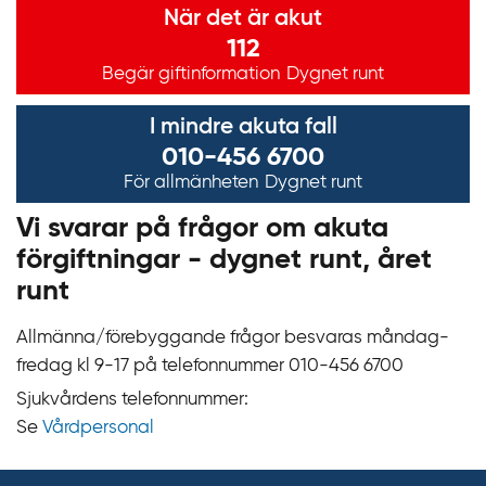
När det är akut
112
Begär giftinformation
Dygnet runt
I mindre akuta fall
010-456 6700
För allmänheten
Dygnet runt
Vi svarar på frågor om akuta
förgiftningar - dygnet runt, året
runt
Allmänna/förebyggande frågor besvaras måndag-
fredag kl 9‍‍-17 på telefonnummer 010‍-‍456 6700
Sjukvårdens telefonnummer:
Se
Vårdpersonal