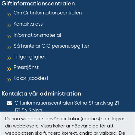
Giftinformationscentralen
Om Giftinformationscentralen
Kontakta oss
Informationsmaterial
Så hanterar GIC personuppgifter
Tillgänglighet
Presstjänst
Kakor (cookies)
Kontakta vår administration
Gift­informations­centralen Solna Strandväg 21
171 54
Solna
Denna webbplats använder kakor (cookies) som lagras i
giftinformation@gic.se
din webbläsare. Vissa kakor är nödvändiga för att
webbplatsen ska fungera korrekt, andra är valbara. De