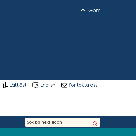
Göm
Lättläst
English
Kontakta oss
S
ö