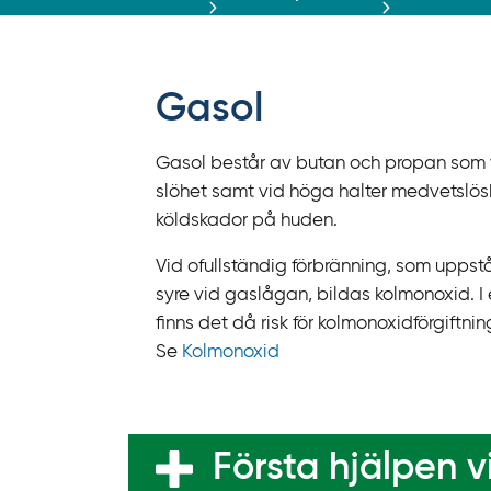
r
ä
f
f
Gasol
y
t
Gasol består av butan och propan som 
a
slöhet samt vid höga halter medvetslö
f
köldskador på huden.
ö
r
Vid ofullständig förbränning, som uppstår
d
syre vid gaslågan, bildas kolmonoxid. I e
i
finns det då risk för kolmonoxidförgiftnin
r
Se
Kolmonoxid
e
k
t
l
Första hjälpen vi
ä