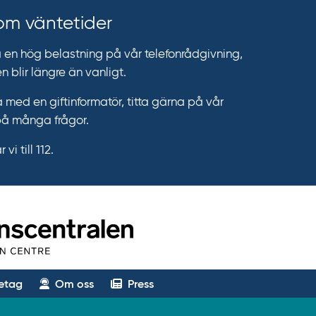
 om väntetider
n hög belastning på vår telefonrådgivning,
n blir längre än vanligt.
 med en giftinformatör, titta gärna på vår
på många frågor.
vi till 112.
etag
Om oss
Press