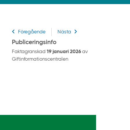
k
p
å
g
Relaterad information
i
Föregående
Nästa
f
Publiceringsinfo
t
Faktagranskad
19 januari 2026
av
i
Giftinformationscentralen
n
f
o
r
m
a
t
i
o
n