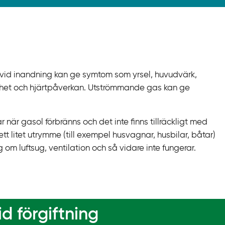
vid inandning kan ge symtom som yrsel, huvudvärk,
shet och hjärtpåverkan. Utströmmande gas kan ge
 när gasol förbränns och det inte finns tillräckligt med
tt litet utrymme (till exempel husvagnar, husbilar, båtar)
g om luftsug, ventilation och så vidare inte fungerar.
d förgiftning