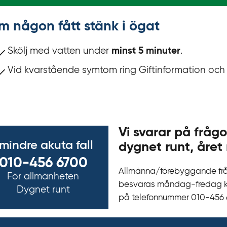
m någon fått stänk i ögat
Skölj med vatten under
minst 5 minuter
.
Vid kvarstående symtom ring Giftinformation och k
Vi svarar på frågo
 mindre akuta fall
dygnet runt, året 
010-456 6700
Allmänna/förebyggande fr
För allmänheten
besvaras måndag-fredag kl 
Dygnet runt
på telefonnummer 010‍-‍456