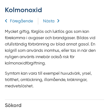
f
Kolmonoxid
f
y
Relaterad information
Föregående
Nästa
t
a
Mycket giftig, färglös och luktlös gas som kan
f
förekomma i avgaser och brandgaser. Bildas vid
ö
ofullständig förbränning av blad annat gasol. En
r
kolgrill som används inomhus, eller tas in när den
d
nyligen använts innebär också risk för
i
kolmonoxidförgiftning.
r
e
Symtom kan vara till exempel huvudvärk, yrsel,
k
trötthet, omtöckning, illamående, kräkningar,
t
medvetslöshet.
l
ä
n
Sökord