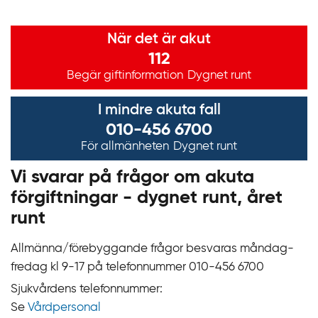
Viktig information
När det är akut
112
Begär giftinformation
Dygnet runt
I mindre akuta fall
010-456 6700
För allmänheten
Dygnet runt
Vi svarar på frågor om akuta
förgiftningar - dygnet runt, året
runt
Allmänna/förebyggande frågor besvaras måndag-
fredag kl 9‍‍-17 på telefonnummer 010‍-‍456 6700
Sjukvårdens telefonnummer:
Se
Vårdpersonal