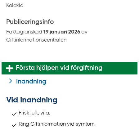
k
Koloxid
t
i
Publiceringsinfo
l
Faktagranskad
19 januari 2026
av
l
Giftinformationscentralen
i
n
n
e
Första hjälpen vid förgiftning
h
Inandning
å
l
l
Vid inandning
Frisk luft, vila.
Ring Giftinformation vid symtom.